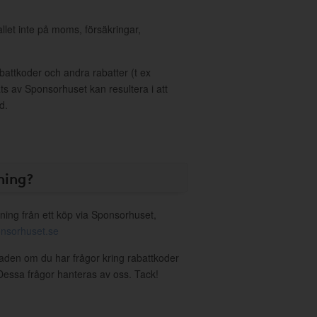
allet inte på moms, försäkringar,
ttkoder och andra rabatter (t ex
s av Sponsorhuset kan resultera i att
d.
ning?
ning från ett köp via Sponsorhuset,
nsorhuset.se
staden om du har frågor kring rabattkoder
. Dessa frågor hanteras av oss. Tack!