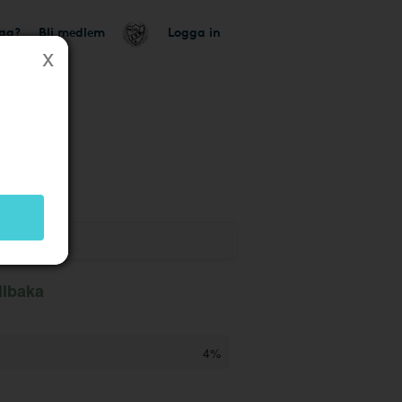
tag?
Bli medlem
Logga in
llbaka
4%