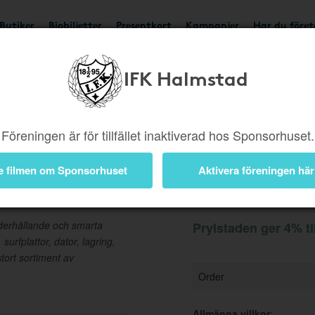
Butiker
Biobiljetter
Presentkort
Kampanjer
Har du före
IFK Halmstad
Ger 4%
Besök butik
Föreningen är för tillfället inaktiverad hos Sponsorhuset.
e filmen om Sponsorhuset
Aktivera föreningen här
Information
derhållande och smarta
Prylstaden ger 4% ti
 surfplattor, dator, lagring,
stort sortiment av
Order
Allmänna villkor
: