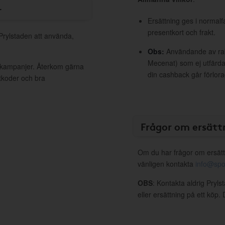
r
Ersättning ges i normalf
presentkort och frakt.
 Prylstaden att använda,
Obs:
Användande av raba
Mecenat) som ej utfärdat
a kampanjer. Återkom gärna
din cashback går förlora
ttkoder och bra
Frågor om ersätt
Om du har frågor om ersätt
vänligen kontakta
info@spo
OBS
: Kontakta aldrig Pryl
eller ersättning på ett köp