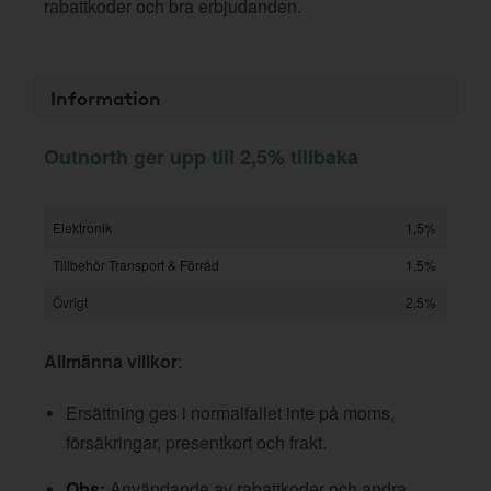
rabattkoder och bra erbjudanden.
Information
Outnorth ger upp till 2,5% tillbaka
Elektronik
1,5%
Tillbehör Transport & Förråd
1,5%
Övrigt
2,5%
Allmänna villkor
:
Ersättning ges i normalfallet inte på moms,
försäkringar, presentkort och frakt.
Obs:
Användande av rabattkoder och andra