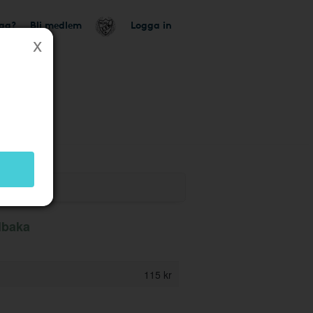
tag?
Bli medlem
Logga in
k
llbaka
115 kr