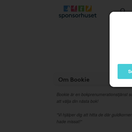
S
Om Bookie
Bookie är en bokprenumerationstjänst so
att välja din nästa bok!
"Vi hjälper dig att hitta de där guldkor
hade missat!"