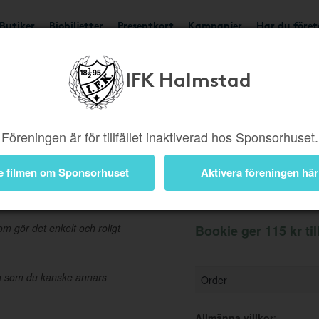
Butiker
Biobiljetter
Presentkort
Kampanjer
Har du före
IFK Halmstad
Ger 115 kr
Besök buti
Föreningen är för tillfället inaktiverad hos Sponsorhuset.
e filmen om Sponsorhuset
Aktivera föreningen här
Information
m gör det enkelt och roligt
Bookie ger 115 kr ti
nen som du kanske annars
Order
Allmänna villkor
: