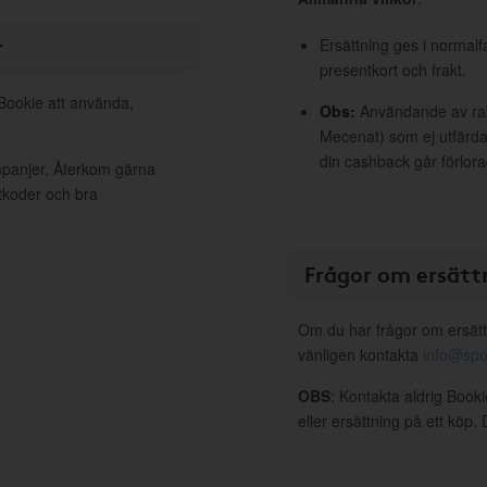
r
Ersättning ges i normalf
presentkort och frakt.
 Bookie att använda,
Obs:
Användande av raba
Mecenat) som ej utfärdat
din cashback går förlora
mpanjer. Återkom gärna
ttkoder och bra
Frågor om ersätt
Om du har frågor om ersätt
vänligen kontakta
info@spo
OBS
: Kontakta aldrig Book
eller ersättning på ett köp