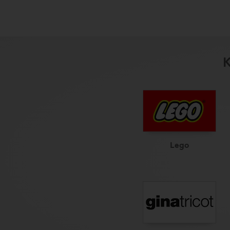
K
Lego