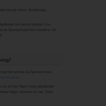
allet inte på moms, försäkringar,
ttkoder och andra rabatter (t ex
s av Sponsorhuset kan resultera i att
d.
ning?
ning från ett köp via Sponsorhuset,
nsorhuset.se
ie om du har frågor kring rabattkoder
. Dessa frågor hanteras av oss. Tack!