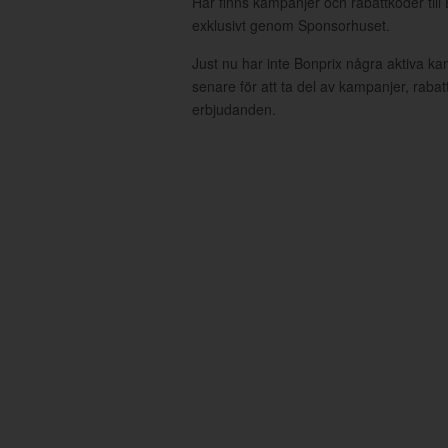
Här finns kampanjer och rabattkoder till
exklusivt genom Sponsorhuset.
Just nu har inte Bonprix några aktiva k
senare för att ta del av kampanjer, raba
erbjudanden.