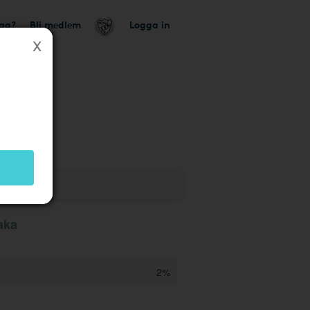
tag?
Bli medlem
Logga in
aka
2%