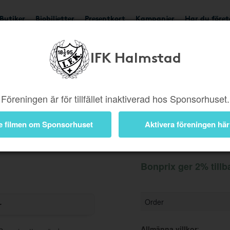
Butiker
Biobiljetter
Presentkort
Kampanjer
Har du före
IFK Halmstad
Ger 2%
Besök butik
Föreningen är för tillfället inaktiverad hos Sponsorhuset.
e filmen om Sponsorhuset
Aktivera föreningen här
Information
Bonprix ger 2% tillb
Order
r
Allmänna villkor
: