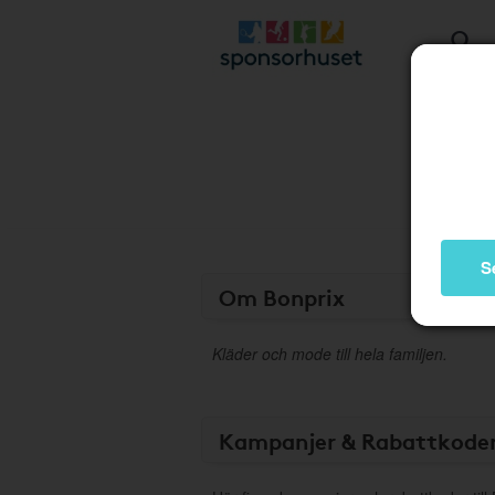
S
Om Bonprix
Kläder och mode till hela familjen.
Kampanjer & Rabattkode