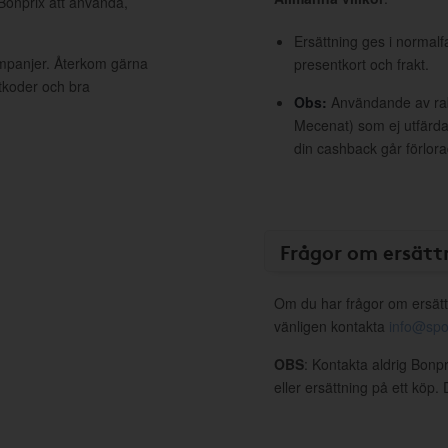
 Bonprix att använda,
Ersättning ges i normalf
ampanjer. Återkom gärna
presentkort och frakt.
ttkoder och bra
Obs:
Användande av raba
Mecenat) som ej utfärdat
din cashback går förlora
Frågor om ersätt
Om du har frågor om ersätt
vänligen kontakta
info@spo
OBS
: Kontakta aldrig Bonp
eller ersättning på ett köp