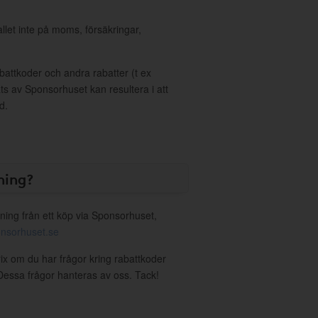
allet inte på moms, försäkringar,
ttkoder och andra rabatter (t ex
s av Sponsorhuset kan resultera i att
d.
ning?
ning från ett köp via Sponsorhuset,
nsorhuset.se
rix om du har frågor kring rabattkoder
. Dessa frågor hanteras av oss. Tack!