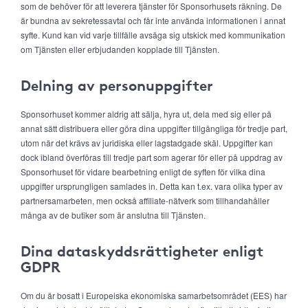
som de behöver för att leverera tjänster för Sponsorhusets räkning. De
är bundna av sekretessavtal och får inte använda informationen i annat
syfte. Kund kan vid varje tillfälle avsäga sig utskick med kommunikation
om Tjänsten eller erbjudanden kopplade till Tjänsten.
Delning av personuppgifter
Sponsorhuset kommer aldrig att sälja, hyra ut, dela med sig eller på
annat sätt distribuera eller göra dina uppgifter tillgängliga för tredje part,
utom när det krävs av juridiska eller lagstadgade skäl. Uppgifter kan
dock ibland överföras till tredje part som agerar för eller på uppdrag av
Sponsorhuset för vidare bearbetning enligt de syften för vilka dina
uppgifter ursprungligen samlades in. Detta kan t.ex. vara olika typer av
partnersamarbeten, men också affiliate-nätverk som tillhandahåller
många av de butiker som är anslutna till Tjänsten.
Dina dataskyddsrättigheter enligt
GDPR
Om du är bosatt i Europeiska ekonomiska samarbetsområdet (EES) har