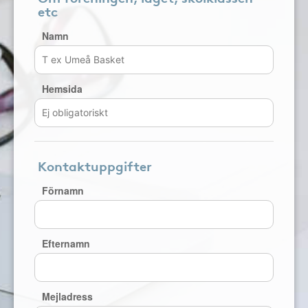
etc
Namn
Hemsida
Kontaktuppgifter
Förnamn
Efternamn
Mejladress