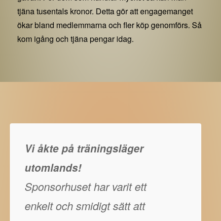
tjäna tusentals kronor. Detta gör att engagemanget
ökar bland medlemmarna och fler köp genomförs. Så
kom igång och tjäna pengar idag.
Vi åkte på träningsläger
utomlands!
Sponsorhuset har varit ett
enkelt och smidigt sätt att