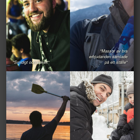
"Massor av bra
erbjudanden samlade
"Smidigt och enkelt"
på ett ställe"