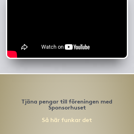
Tjäna pengar till föreningen med
Sponsorhuset
Så här funkar det