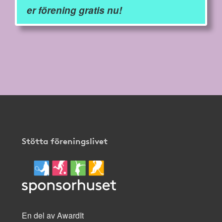
er förening gratis nu!
Stötta föreningslivet
En del av AwardIt