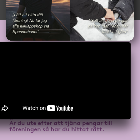
"Lätt att hitta rätt
förening! Nu tar jag
"Gott att tjäna pengar
alla julklappsköp via
på köp man redan har
Sponsorhuset"
tänkt att göra"
Är du ute efter att
tjäna pengar till
föreningen
så har du hittat rätt.