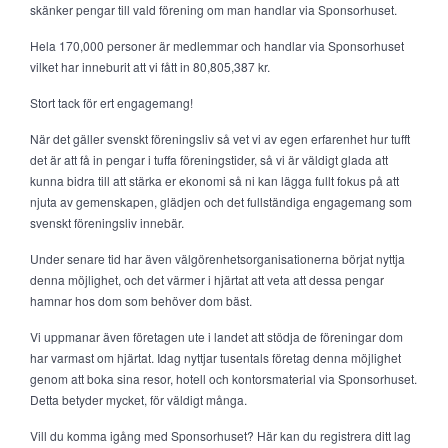
skänker pengar till vald förening om man handlar via Sponsorhuset.
Hela 170,000 personer är medlemmar och handlar via Sponsorhuset
vilket har inneburit att vi fått in 80,805,387 kr.
Stort tack för ert engagemang!
När det gäller svenskt föreningsliv så vet vi av egen erfarenhet hur tufft
det är att få in pengar i tuffa föreningstider, så vi är väldigt glada att
kunna bidra till att stärka er ekonomi så ni kan lägga fullt fokus på att
njuta av gemenskapen, glädjen och det fullständiga engagemang som
svenskt föreningsliv innebär.
Under senare tid har även välgörenhetsorganisationerna börjat nyttja
denna möjlighet, och det värmer i hjärtat att veta att dessa pengar
hamnar hos dom som behöver dom bäst.
Vi uppmanar även företagen ute i landet att stödja de föreningar dom
har varmast om hjärtat. Idag nyttjar tusentals företag denna möjlighet
genom att boka sina resor, hotell och kontorsmaterial via Sponsorhuset.
Detta betyder mycket, för väldigt många.
Vill du komma igång med Sponsorhuset? Här kan du registrera ditt lag