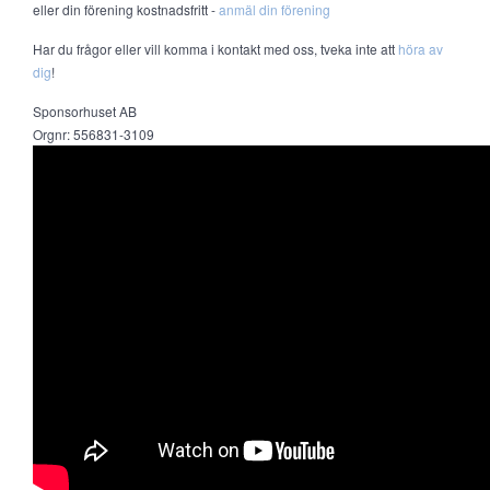
eller din förening kostnadsfritt -
anmäl din förening
Har du frågor eller vill komma i kontakt med oss, tveka inte att
höra av
dig
!
Sponsorhuset AB
Orgnr: 556831-3109