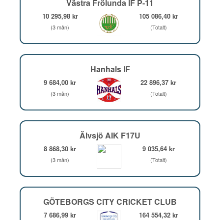
Västra Frölunda IF P-11
10 295,98 kr
105 086,40 kr
(3 mån)
(Totalt)
Hanhals IF
9 684,00 kr
22 896,37 kr
(3 mån)
(Totalt)
Älvsjö AIK F17U
8 868,30 kr
9 035,64 kr
(3 mån)
(Totalt)
GÖTEBORGS CITY CRICKET CLUB
7 686,99 kr
164 554,32 kr