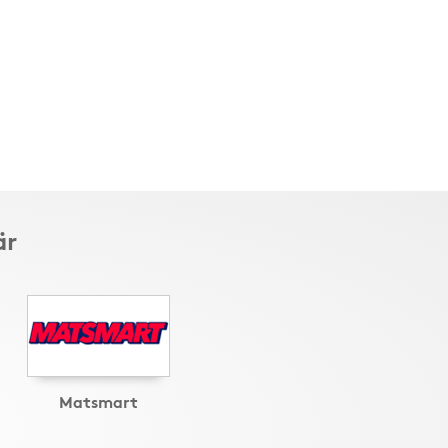
är
Matsmart