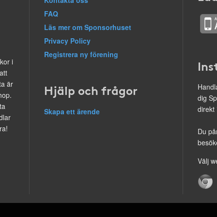
Kontakta oss
FAQ
Läs mer om Sponsorhuset
Privacy Policy
Registrera ny förening
kor i
Ins
att
ta är
Hjälp och frågor
Handla
hop.
dig Sp
ta
direkt
Skapa ett ärende
dlar
ra!
Du på
besöke
Välj w