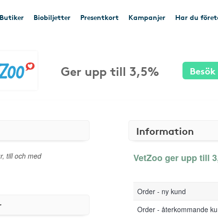
Butiker
Biobiljetter
Presentkort
Kampanjer
Har du före
Ger upp till 3,5%
Besök
Information
r, till och med
VetZoo ger upp till 3
Order - ny kund
r
Order - återkommande k