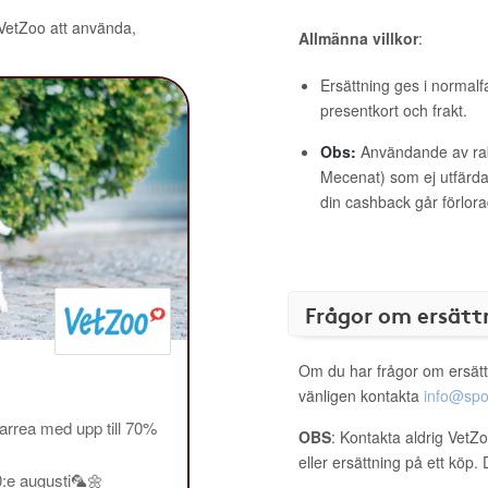
 VetZoo att använda,
Allmänna villkor
:
Ersättning ges i normalf
presentkort och frakt.
Obs:
Användande av raba
Mecenat) som ej utfärdat
din cashback går förlora
Frågor om ersätt
Om du har frågor om ersätt
vänligen kontakta
info@spo
rrea med upp till 70%
OBS
: Kontakta aldrig VetZ
eller ersättning på ett köp
0:e augusti🦜🌼