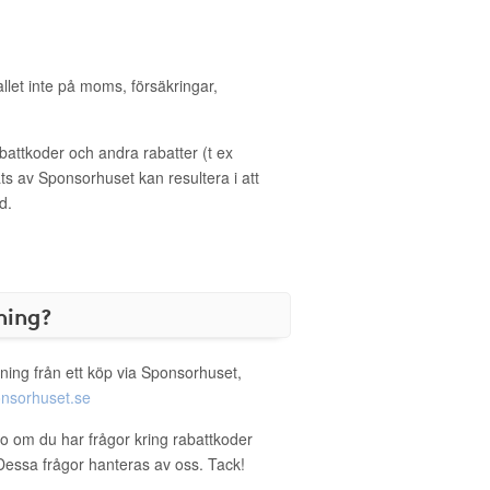
allet inte på moms, försäkringar,
ttkoder och andra rabatter (t ex
s av Sponsorhuset kan resultera i att
d.
ning?
ning från ett köp via Sponsorhuset,
nsorhuset.se
oo om du har frågor kring rabattkoder
. Dessa frågor hanteras av oss. Tack!