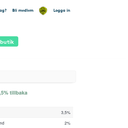
tag?
Bli medlem
Logga in
 butik
,5% tillbaka
3,5%
und
2%