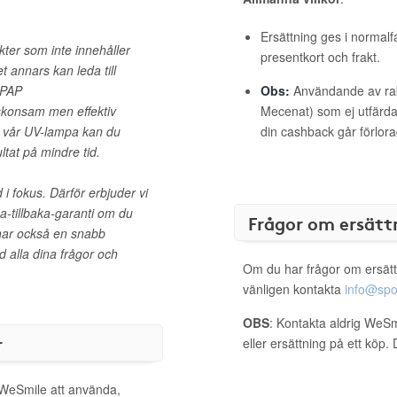
Ersättning ges i normalf
kter som inte innehåller
presentkort och frakt.
 annars kan leda till
 PAP
Obs:
Användande av raba
skonsam men effektiv
Mecenat) som ej utfärdat
d vår UV-lampa kan du
din cashback går förlora
ltat på mindre tid.
i fokus. Därför erbjuder vi
-tillbaka-garanti om du
Frågor om ersätt
 har också en snabb
d alla dina frågor och
Om du har frågor om ersätt
vänligen kontakta
info@spo
OBS
: Kontakta aldrig WeSm
r
eller ersättning på ett köp
l WeSmile att använda,