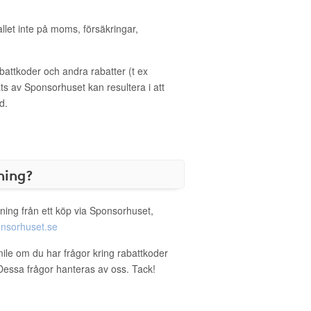
allet inte på moms, försäkringar,
ttkoder och andra rabatter (t ex
s av Sponsorhuset kan resultera i att
d.
ning?
ning från ett köp via Sponsorhuset,
nsorhuset.se
ile om du har frågor kring rabattkoder
. Dessa frågor hanteras av oss. Tack!