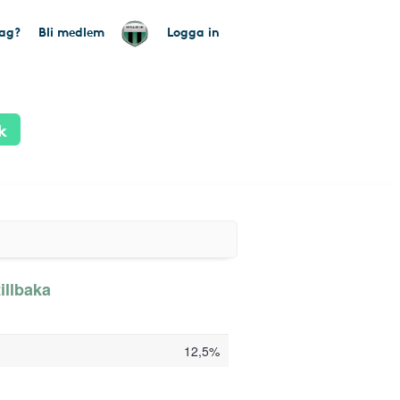
tag?
Bli medlem
Logga in
k
illbaka
12,5%