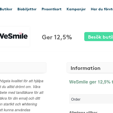
Butiker
Biobiljetter
Presentkort
Kampanjer
Har du före
Ger 12,5%
Besök buti
Information
gsta kvalitet för att hjälpa
WeSmile ger 12,5% t
t du alltid drömt om. Våra
rbete med tandläkare för att
äkra för din emalj och ditt
Order
ån startkit och whitening
r att kunna användas
Allmänna villkor
: