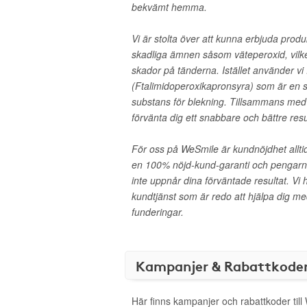
bekvämt hemma.
Vi är stolta över att kunna erbjuda produ
skadliga ämnen såsom väteperoxid, vilket
skador på tänderna. Istället använder vi
(Ftalimidoperoxikapronsyra) som är en 
substans för blekning. Tillsammans me
förvänta dig ett snabbare och bättre resu
För oss på WeSmile är kundnöjdhet alltid 
en 100% nöjd-kund-garanti och pengarna
inte uppnår dina förväntade resultat. Vi
kundtjänst som är redo att hjälpa dig me
funderingar.
Kampanjer & Rabattkode
Här finns kampanjer och rabattkoder til