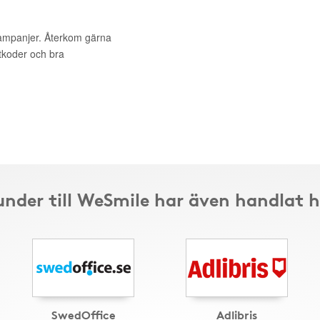
kampanjer. Återkom gärna
ttkoder och bra
under till WeSmile har även handlat h
SwedOffice
Adlibris