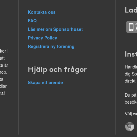
Lad
Kontakta oss
FAQ
Läs mer om Sponsorhuset
Privacy Policy
Registrera ny förening
kor i
Ins
att
ta är
Hjälp och frågor
Handla
hop.
dig Sp
ta
direkt
Skapa ett ärende
dlar
ra!
Du på
besöke
Välj w