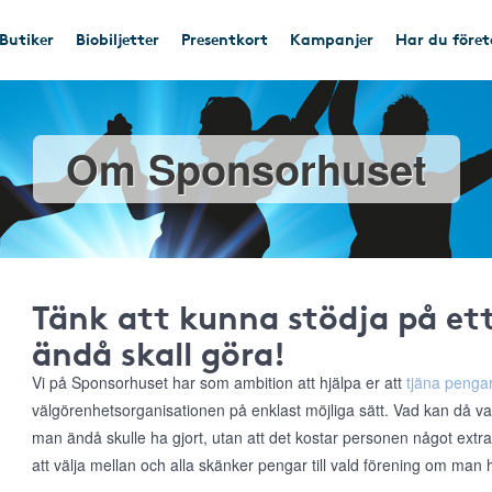
Butiker
Biobiljetter
Presentkort
Kampanjer
Har du före
Om Sponsorhuset
Tänk att kunna stödja på e
ändå skall göra!
Vi på Sponsorhuset har som ambition att hjälpa er att
tjäna pengar
välgörenhetsorganisationen på enklast möjliga sätt. Vad kan då va
man ändå skulle ha gjort, utan att det kostar personen något extr
att välja mellan och alla skänker pengar till vald förening om man