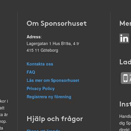
Om Sponsorhuset
Mer
Adress
:
Lagergatan 1 Hus B19a, 4 tr
415 11 Göteborg
Lad
Kontakta oss
FAQ
Läs mer om Sponsorhuset
Privacy Policy
Registrera ny förening
kor i
Ins
att
ta är
Hjälp och frågor
Handla
hop.
dig Sp
ta
direkt