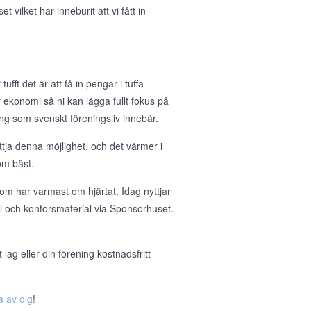
ilket har inneburit att vi fått in
ufft det är att få in pengar i tuffa
 er ekonomi så ni kan lägga fullt fokus på
g som svenskt föreningsliv innebär.
tja denna möjlighet, och det värmer i
om bäst.
om har varmast om hjärtat. Idag nyttjar
ll och kontorsmaterial via Sponsorhuset.
ag eller din förening kostnadsfritt -
a av dig
!