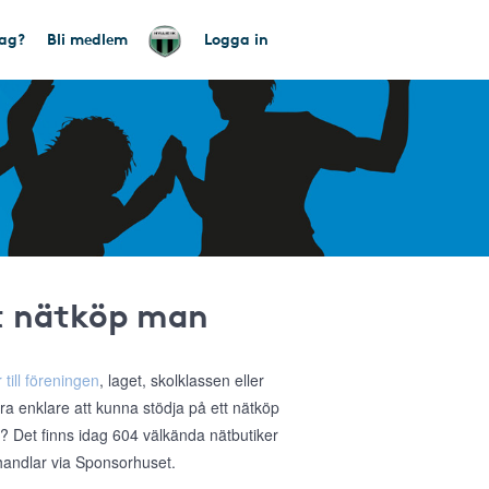
tag?
Bli medlem
Logga in
tt nätköp man
 till föreningen
, laget, skolklassen eller
ra enklare att kunna stödja på ett nätköp
a? Det finns idag 604 välkända nätbutiker
 handlar via Sponsorhuset.