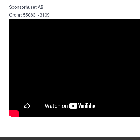
Sponsorhuset AB
Orgnr: 556831-3109