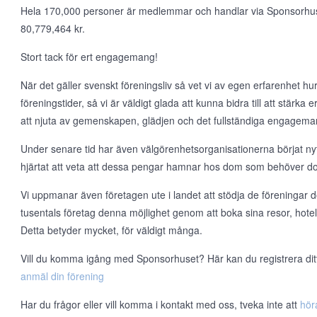
Hela 170,000 personer är medlemmar och handlar via Sponsorhuset v
80,779,464 kr.
Stort tack för ert engagemang!
När det gäller svenskt föreningsliv så vet vi av egen erfarenhet hur t
föreningstider, så vi är väldigt glada att kunna bidra till att stärka
att njuta av gemenskapen, glädjen och det fullständiga engageman
Under senare tid har även välgörenhetsorganisationerna börjat nyt
hjärtat att veta att dessa pengar hamnar hos dom som behöver d
Vi uppmanar även företagen ute i landet att stödja de föreningar d
tusentals företag denna möjlighet genom att boka sina resor, hote
Detta betyder mycket, för väldigt många.
Vill du komma igång med Sponsorhuset? Här kan du registrera ditt l
anmäl din förening
Har du frågor eller vill komma i kontakt med oss, tveka inte att
hör