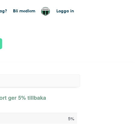
tag?
Bli medlem
Logga in
rt ger 5% tillbaka
5%