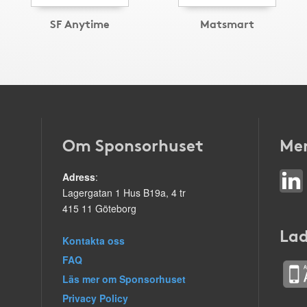
SF Anytime
Matsmart
Om Sponsorhuset
Mer
Adress
:
Lagergatan 1 Hus B19a, 4 tr
415 11 Göteborg
Lad
Kontakta oss
FAQ
Läs mer om Sponsorhuset
Privacy Policy