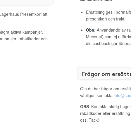
Ersättning ges i normalf
 Lagerhaus Presentkort att
presentkort och frakt.
.
Obs:
Användande av raba
några aktiva kampanjer.
Mecenat) som ej utfärdat
kampanjer, rabattkoder och
din cashback går förlora
Frågor om ersätt
Om du har frågor om ersätt
vänligen kontakta
info@spo
OBS
: Kontakta aldrig Lage
rabattkoder eller ersättnin
oss. Tack!