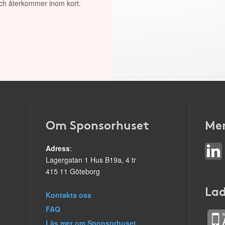
 och återkommer inom kort.
Om Sponsorhuset
Mer
Adress
:
Lagergatan 1 Hus B19a, 4 tr
415 11 Göteborg
Lad
Kontakta oss
FAQ
Läs mer om Sponsorhuset