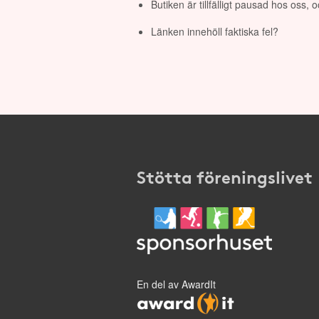
Butiken är tillfälligt pausad hos oss,
Länken innehöll faktiska fel?
Stötta föreningslivet
En del av AwardIt