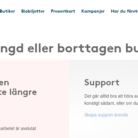
Butiker
Biobiljetter
Presentkort
Kampanjer
Har du före
ngd eller borttagen b
 en
Support
te längre
Det går alltid bra att höra av
konstigt sådant, eller om du
Skapa support-ärende
arbetet är avslutat