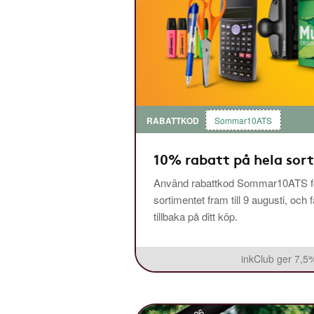
RABATTKOD
Sommar10ATS
10% rabatt på hela sor
Använd rabattkod Sommar10ATS fö
sortimentet fram till 9 augusti, och 
tillbaka på ditt köp.
inkClub ger 7,5%