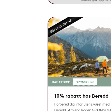
Går ut 31 dec -26
RABATTKOD
SPONSOR26
10% rabatt hos Beredd
Förbered dig inför utehalvåret med
Beredd. Använd koden SPONSOR26 