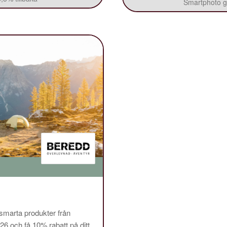
Smartphoto ge
 smarta produkter från
och få 10% rabatt på ditt