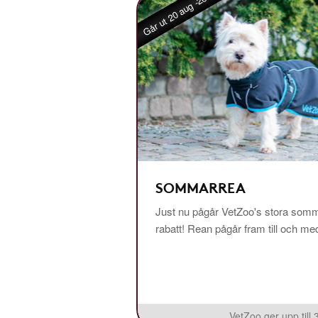
Går ut 20 aug -26
SOMMARREA
Just nu pågår VetZoo's stora somm
rabatt! Rean pågår fram till och m
VetZoo ger upp till 