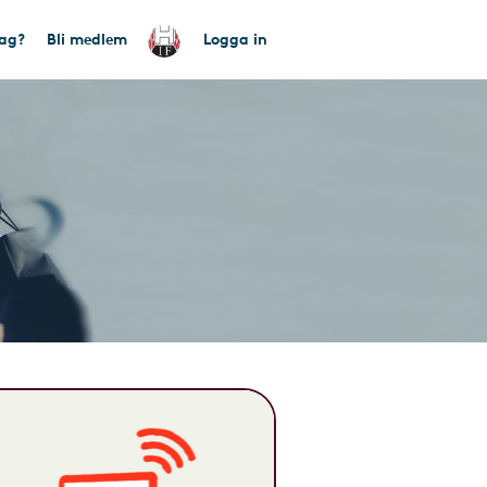
tag?
Bli medlem
Logga in