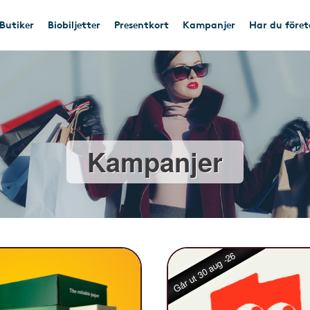
Butiker
Biobiljetter
Presentkort
Kampanjer
Har du före
Kampanjer
Går ut 30 aug -26