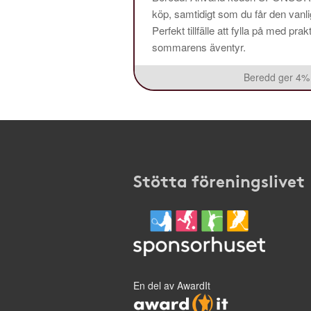
köp, samtidigt som du får den vanlig
Perfekt tillfälle att fylla på med pr
sommarens äventyr.
Beredd ger 4% 
Stötta föreningslivet
En del av AwardIt