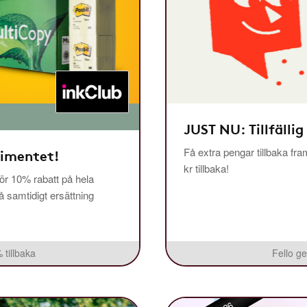
JUST NU: Tillfällig
Få extra pengar tillbaka fra
timentet!
kr tillbaka!
r 10% rabatt på hela
få samtidigt ersättning
 tillbaka
Fello ge