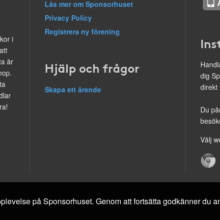
Läs mer om Sponsorhuset
Privacy Policy
Registrera ny förening
kor i
Ins
att
ta är
Hjälp och frågor
Handla
hop.
dig Sp
ta
direkt
Skapa ett ärende
dlar
ra!
Du på
besöke
Välj w
 upplevelse på Sponsorhuset. Genom att fortsätta godkänner du