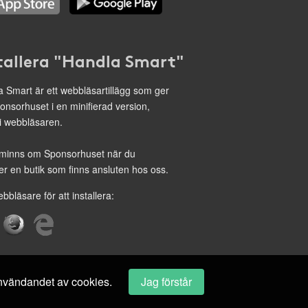
tallera "Handla Smart"
 Smart är ett webbläsartillägg som ger
onsorhuset i en minifierad version,
 i webbläsaren.
minns om Sponsorhuset när du
r en butik som finns ansluten hos oss.
ebbläsare för att installera:
 användandet av cookies.
Jag förstår