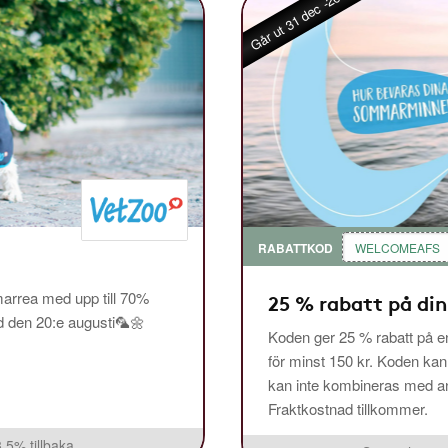
Går ut 31 dec -26
RABATTKOD
WELCOMEAFS
arrea med upp till 70%
25 % rabatt på din
ed den 20:e augusti🦜🌼
Koden ger 25 % rabatt på en
för minst 150 kr. Koden ka
kan inte kombineras med and
Fraktkostnad tillkommer.
3,5% tillbaka