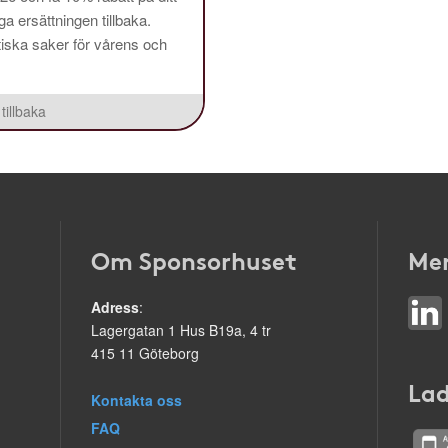
a ersättningen tillbaka.
aktiska saker för vårens och
tillbaka
Om Sponsorhuset
Mer
Adress
:
Lagergatan 1 Hus B19a, 4 tr
415 11 Göteborg
Lad
Kontakta oss
FAQ