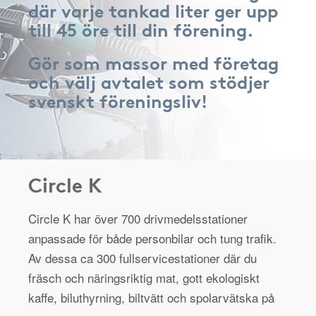
där varje tankad liter ger upp
till 45 öre till din förening.
Gör som massor med företag
och välj avtalet som stödjer
svenskt föreningsliv!
Circle K
Circle K har över 700 drivmedelsstationer
anpassade för både personbilar och tung trafik.
Av dessa ca 300 fullservicestationer där du
fräsch och näringsriktig mat, gott ekologiskt
kaffe, biluthyrning, biltvätt och spolarvätska på