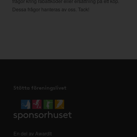
frågor kring rabattkoder eller ersättning på ett köp.
Dessa frågor hanteras av oss. Tack!
Stötta föreningslivet
En del av AwardIt