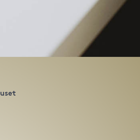
huset
t