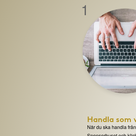
1
Handla som v
När du ska handla från e
Sponsorhuset och klick