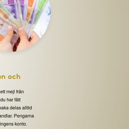
en och
 ett mejl från
 har fått
lbaka delas alltid
handlar. Pengarna
eningens konto.