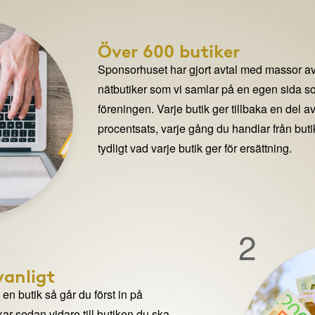
Över 600 butiker
Sponsorhuset har gjort avtal med massor av
nätbutiker som vi samlar på en egen sida so
föreningen. Varje butik ger tillbaka en del av
procentsats, varje gång du handlar från but
tydligt vad varje butik ger för ersättning.
2
anligt
n butik så går du först in på
ar sedan vidare till butiken du ska