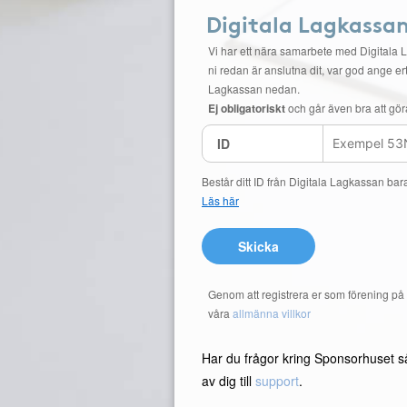
Digitala Lagkassa
Vi har ett nära samarbete med Digitala 
ni redan är anslutna dit, var god ange ert
Lagkassan nedan.
Ej obligatoriskt
och går även bra att gör
ID
Består ditt ID från Digitala Lagkassan bar
Läs här
Skicka
Genom att registrera er som förening p
våra
allmänna villkor
Har du frågor kring Sponsorhuset s
av dig till
support
.