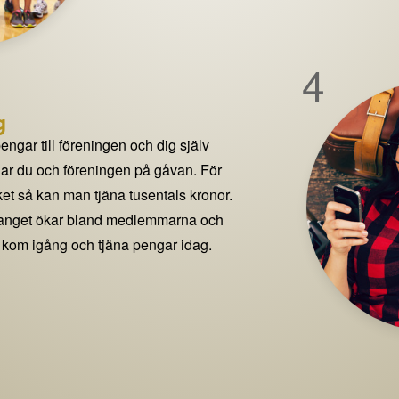
4
g
pengar till föreningen och dig själv
delar du och föreningen på gåvan. För
t så kan man tjäna tusentals kronor.
manget ökar bland medlemmarna och
 kom igång och tjäna pengar idag.