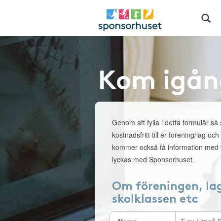
Kom igån
Genom att fylla i detta formulär så
kostnadsfritt till er förening/lag och
kommer också få information med v
lyckas med Sponsorhuset.
Om föreningen, la
skolklassen etc