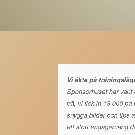
Vi åkte på träningslä
Sponsorhuset har varit e
på, vi fick in 13 000 p
snygga bilder och tips at
ett stort engagemang då