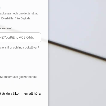
n
Lagkassan och om det är så att
 ID erhållet från Digitala
a senare!
a av siffror och inga bokstäver?
å Sponsorhuset godkänner du
å är du välkommen att höra