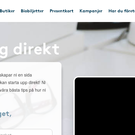
Butiker
Biobiljetter
Presentkort
Kampanjer
Har du före
g direkt
 skapar ni en sida
 kan starta upp direkt! Ni
åra bästa tips på hur ni
get,