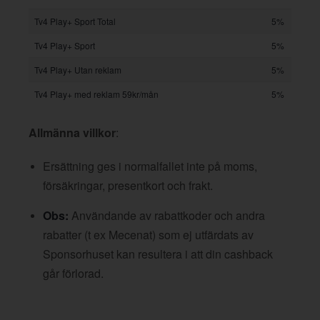
Tv4 Play+ Sport Total
5%
Tv4 Play+ Sport
5%
Tv4 Play+ Utan reklam
5%
Tv4 Play+ med reklam 59kr/mån
5%
Allmänna villkor
:
Ersättning ges i normalfallet inte på moms,
försäkringar, presentkort och frakt.
Obs:
Användande av rabattkoder och andra
rabatter (t ex Mecenat) som ej utfärdats av
Sponsorhuset kan resultera i att din cashback
går förlorad.