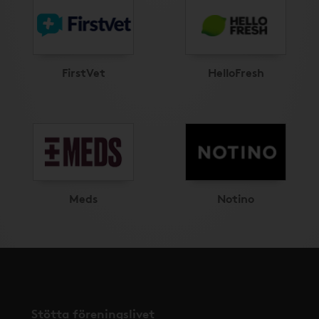
FirstVet
HelloFresh
Meds
Notino
Stötta föreningslivet