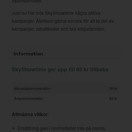
Sponsorhuset.
Just nu har inte SkyShowtime några aktiva
kampanjer. Återkom gärna senare för att ta del av
kampanjer, rabattkoder och bra erbjudanden.
Information
SkyShowtime ger upp till 85 kr tillbaka
Månadsprenumeration
30 kr
Årsprenumeration
85 kr
Allmänna villkor
:
Ersättning ges i normalfallet inte på moms,