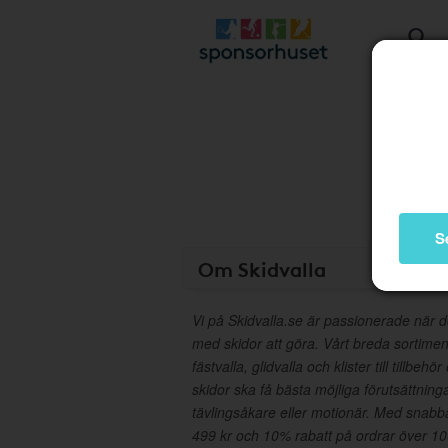
S
Om Skidvalla
Vi på Skidvalla.se är passionerade när de
med skidor att göra. Vårt breda sortiment
fästvalla, glidvalla och klister till tillbehö
skidor ska få bästa möjliga förutsättnin
tävlingsåkare eller motionär. Med snabba 
499 kr och 10% rabatt på ordrar över 1000