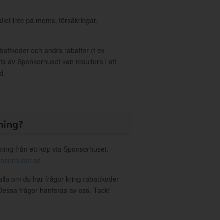
allet inte på moms, försäkringar,
ttkoder och andra rabatter (t ex
s av Sponsorhuset kan resultera i att
d.
ning?
ning från ett köp via Sponsorhuset,
nsorhuset.se
alla om du har frågor kring rabattkoder
. Dessa frågor hanteras av oss. Tack!