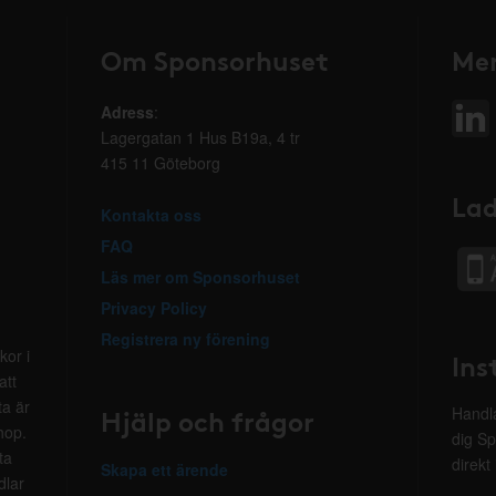
Om Sponsorhuset
Mer
Adress
:
Lagergatan 1 Hus B19a, 4 tr
415 11 Göteborg
Lad
Kontakta oss
FAQ
Läs mer om Sponsorhuset
Privacy Policy
Registrera ny förening
kor i
Ins
att
ta är
Hjälp och frågor
Handla
hop.
dig Sp
ta
direkt
Skapa ett ärende
dlar