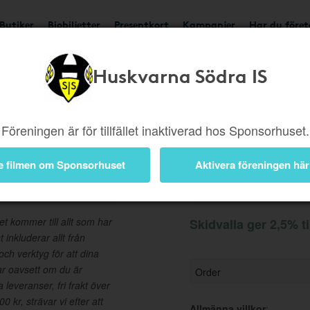
Butiker
Biobiljetter
Presentkort
Kampanjer
Har du före
Huskvarna Södra IS
Ger 2,5%
Besök buti
Föreningen är för tillfället inaktiverad hos Sponsorhuset.
e filmen om Sponsorhuset
Aktivera föreningen här
Information
t kommer till allt som har
Skidvalla ger 2,5% t
 inkluderar allt från
r och verktyg för att dina
gar oavsett om du är
Order
leveranser, fri frakt över
 kr, strävar vi efter att
Allmänna villkor
: