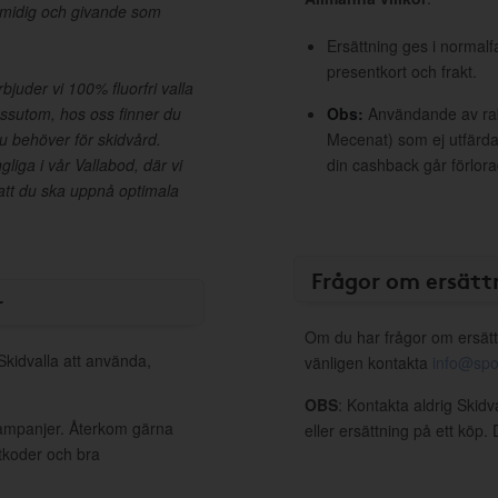
smidig och givande som
Ersättning ges i normalf
presentkort och frakt.
rbjuder vi 100% fluorfri valla
essutom, hos oss finner du
Obs:
Användande av raba
du behöver för skidvård.
Mecenat) som ej utfärdat
ngliga i vår Vallabod, där vi
din cashback går förlora
 att du ska uppnå optimala
Frågor om ersätt
r
Om du har frågor om ersätt
Skidvalla att använda,
vänligen kontakta
info@spo
OBS
: Kontakta aldrig Skidv
 kampanjer. Återkom gärna
eller ersättning på ett köp
ttkoder och bra