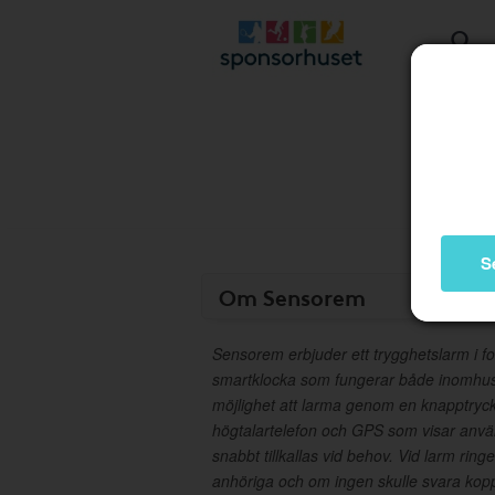
S
Om Sensorem
Sensorem erbjuder ett trygghetslarm i f
smartklocka som fungerar både inomh
möjlighet att larma genom en knapptryc
högtalartelefon och GPS som visar använ
snabbt tillkallas vid behov. Vid larm ring
anhöriga och om ingen skulle svara kopp