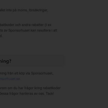
allet inte på moms, försäkringar,
ttkoder och andra rabatter (t ex
s av Sponsorhuset kan resultera i att
d.
ning?
ning från ett köp via Sponsorhuset,
nsorhuset.se
orem om du har frågor kring rabattkoder
. Dessa frågor hanteras av oss. Tack!