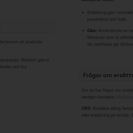
Ersättning ges i normalf
presentkort och frakt.
r
Obs:
Användande av raba
Mecenat) som ej utfärdat
l Sensorem att använda,
din cashback går förlora
 kampanjer. Återkom gärna
ttkoder och bra
Frågor om ersätt
Om du har frågor om ersätt
vänligen kontakta
info@spo
OBS
: Kontakta aldrig Sens
eller ersättning på ett köp