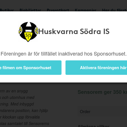
Butiker
Biobiljetter
Presentkort
Kampanjer
Har du före
Huskvarna Södra IS
Ger 350 kr
Besök but
Föreningen är för tillfället inaktiverad hos Sponsorhuset.
e filmen om Sponsorhuset
Aktivera föreningen här
Information
orm av en snygg
Sensorem ger 350 kr
us och utomhus med
kning. Med inbyggd
darens position, kan hjälp
Order
er klockan upp förvalda
las samtalet till Sensorems
Allmänna villkor
: