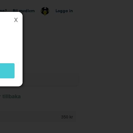
tag?
Bli medlem
Logga in
ik
 tillbaka
350 kr