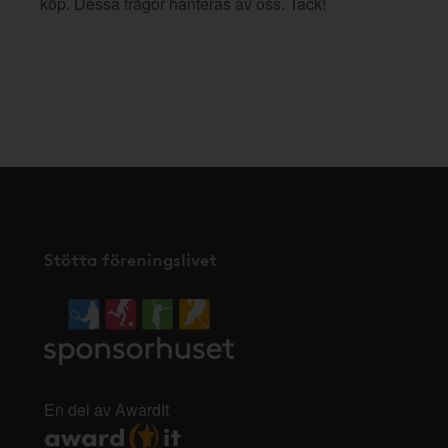
köp. Dessa frågor hanteras av oss. Tack!
Stötta föreningslivet
En del av AwardIt