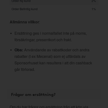
Order Ny kund
2%
Order Befintlig kund
1%
Allmänna villkor
:
Ersättning ges i normalfallet inte på moms,
försäkringar, presentkort och frakt.
Obs:
Användande av rabattkoder och andra
rabatter (t ex Mecenat) som ej utfärdats av
Sponsorhuset kan resultera i att din cashback
går förlorad.
Frågor om ersättning?
Om du har frågor om ersättning från ett köp via