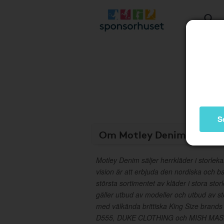
S
Om Motley Denim
Motley Denim säljer herrkläder i storle
vision är att erbjuda den nordiska och b
största sortimentet av kläder i stora sto
gäller utbud av modeller och utbud av st
med välkända brittiska King Size brand
D555, DUKE CLOTHING och MISH MAS