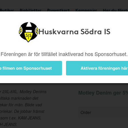
Butiker
Biobiljetter
Presentkort
Kampanjer
Har du före
Huskvarna Södra IS
Ger 5%
Besök butik
Föreningen är för tillfället inaktiverad hos Sponsorhuset.
e filmen om Sponsorhuset
Aktivera föreningen här
Information
kar 2XL-8XL. Motley Denims
Motley Denim ger 5%
altiska marknaden det
rlekar för män. Både vad
orlekar. De jobbar främst
Order
s som t.ex. KAM JEANS,
H JEANS.