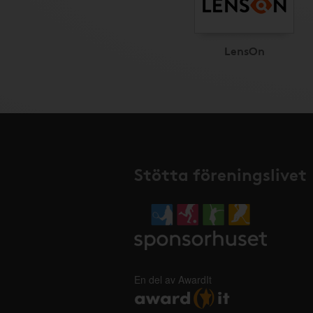
LensOn
Stötta föreningslivet
En del av AwardIt