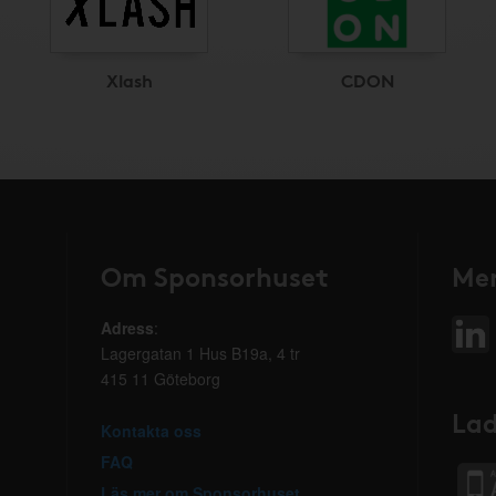
Xlash
CDON
Om Sponsorhuset
Mer
Adress
:
Lagergatan 1 Hus B19a, 4 tr
415 11 Göteborg
Lad
Kontakta oss
FAQ
Läs mer om Sponsorhuset