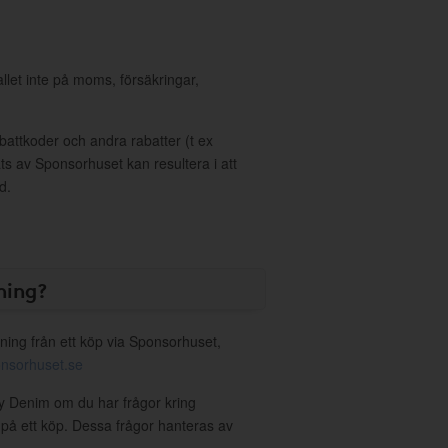
allet inte på moms, försäkringar,
ttkoder och andra rabatter (t ex
s av Sponsorhuset kan resultera i att
d.
ning?
ning från ett köp via Sponsorhuset,
nsorhuset.se
ey Denim om du har frågor kring
g på ett köp. Dessa frågor hanteras av