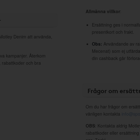
Allmänna villkor
:
r
Ersättning ges i normalf
presentkort och frakt.
l Motley Denim att använda,
Obs:
Användande av raba
Mecenat) som ej utfärdat
tiva kampanjer. Återkom
din cashback går förlora
, rabattkoder och bra
Frågor om ersätt
Om du har frågor om ersätt
vänligen kontakta
info@spo
OBS
: Kontakta aldrig Motl
rabattkoder eller ersättnin