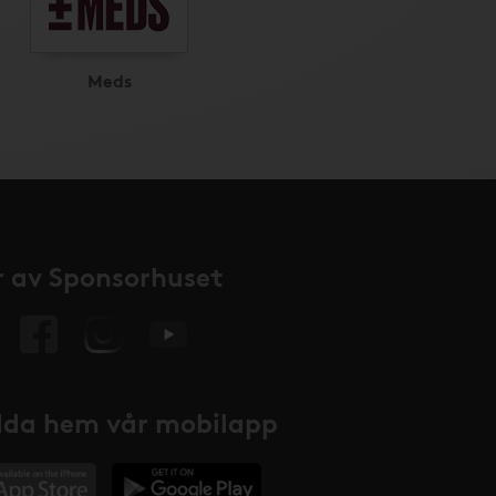
Meds
 av Sponsorhuset
da hem vår mobilapp