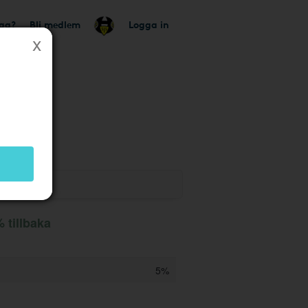
tag?
Bli medlem
Logga in
 tillbaka
5%