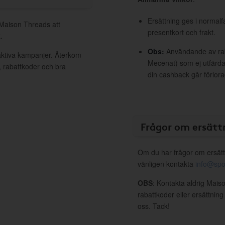
Ersättning ges i normalf
 Maison Threads att
presentkort och frakt.
.
Obs:
Användande av raba
aktiva kampanjer. Återkom
Mecenat) som ej utfärdat
, rabattkoder och bra
din cashback går förlora
Frågor om ersätt
Om du har frågor om ersätt
vänligen kontakta
info@spo
OBS
: Kontakta aldrig Mais
rabattkoder eller ersättnin
oss. Tack!