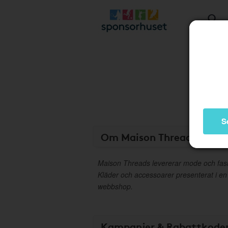
S
Om Maison Threads
Maison Threads levererar mode och fas
Kläder och accessoarer presenterat i en 
webbshop.
Kampanjer & Rabattkode