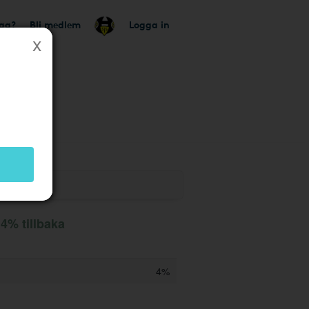
tag?
Bli medlem
Logga in
4% tillbaka
4%