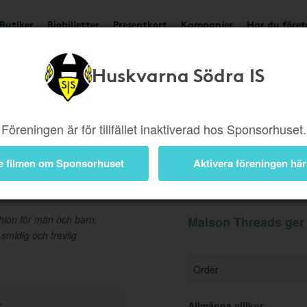
Butiker
Biobiljetter
Presentkort
Kampanjer
Har du före
Huskvarna Södra IS
Ger 4%
Besök butik
Föreningen är för tillfället inaktiverad hos Sponsorhuset.
e filmen om Sponsorhuset
Aktivera föreningen här
Information
hion för män och barn.
Maison Threads ger 
smidig och trevlig
Order
r
Allmänna villkor
: