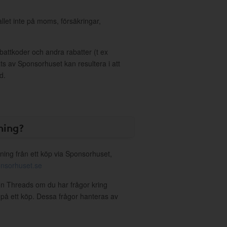
allet inte på moms, försäkringar,
ttkoder och andra rabatter (t ex
s av Sponsorhuset kan resultera i att
d.
ning?
ning från ett köp via Sponsorhuset,
nsorhuset.se
on Threads om du har frågor kring
g på ett köp. Dessa frågor hanteras av