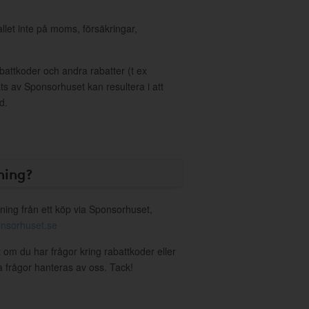
allet inte på moms, försäkringar,
ttkoder och andra rabatter (t ex
s av Sponsorhuset kan resultera i att
d.
ning?
ning från ett köp via Sponsorhuset,
nsorhuset.se
It om du har frågor kring rabattkoder eller
a frågor hanteras av oss. Tack!