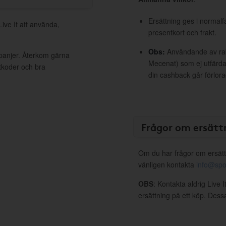
Ersättning ges i normalf
Live It att använda,
presentkort och frakt.
Obs:
Användande av raba
mpanjer. Återkom gärna
Mecenat) som ej utfärdat
ttkoder och bra
din cashback går förlora
Frågor om ersätt
Om du har frågor om ersätt
vänligen kontakta
info@spo
OBS
: Kontakta aldrig Live 
ersättning på ett köp. Dess