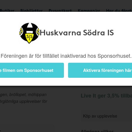
Butiker
Biobiljetter
Presentkort
Kampanjer
Har du före
Huskvarna Södra IS
Ger 3,5%
Besök buti
Föreningen är för tillfället inaktiverad hos Sponsorhuset.
e filmen om Sponsorhuset
Aktivera föreningen här
Information
agen, bröllopet, möhippan
Live It ger 3,5% till
förglömliga upplevelser för
Köp av upplevelse
r
Allmänna villkor
: