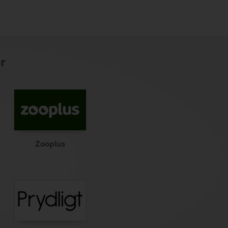
r
Zooplus