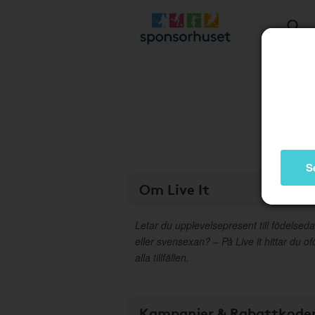
S
Om Live It
Letar du upplevelsepresent till födelsed
eller svensexan? – På Live it hittar du o
alla tillfällen.
Kampanjer & Rabattkode