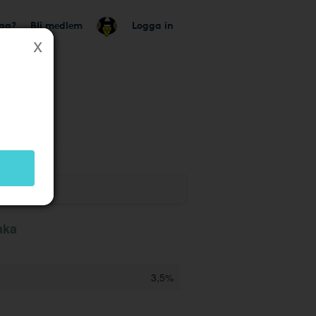
tag?
Bli medlem
Logga in
k
baka
3,5%