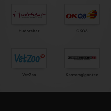
Hudoteket
OKQ8
VetZoo
Kontorsgiganten