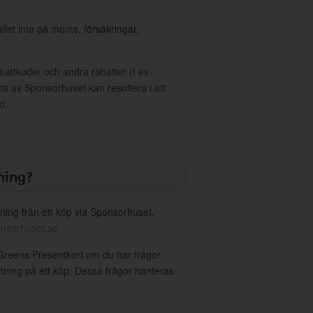
allet inte på moms, försäkringar,
ttkoder och andra rabatter (t ex
s av Sponsorhuset kan resultera i att
d.
ning?
ning från ett köp via Sponsorhuset,
nsorhuset.se
 Greens Presentkort om du har frågor
ättning på ett köp. Dessa frågor hanteras