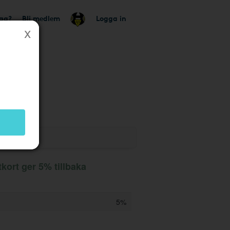
tag?
Bli medlem
Logga in
kort ger 5% tillbaka
5%