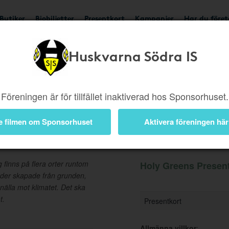
Butiker
Biobiljetter
Presentkort
Kampanjer
Har du före
Huskvarna Södra IS
Ger 5%
Besök butik
Föreningen är för tillfället inaktiverad hos Sponsorhuset.
e filmen om Sponsorhuset
Aktivera föreningen här
ort
Information
 finns på flera orter runtom
Holy Greens Present
lader skapade från grunden,
nälla mot klimatet. Det ska
t.
Presentkort
Allmänna villkor
: