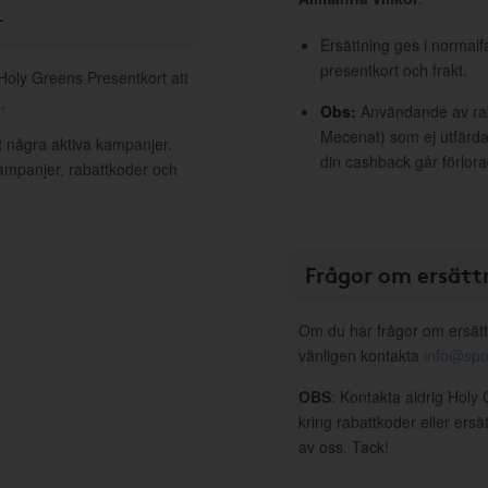
r
Ersättning ges i normalf
presentkort och frakt.
 Holy Greens Presentkort att
.
Obs:
Användande av raba
Mecenat) som ej utfärdat
t några aktiva kampanjer.
din cashback går förlora
kampanjer, rabattkoder och
Frågor om ersätt
Om du har frågor om ersätt
vänligen kontakta
info@spo
OBS
: Kontakta aldrig Holy
kring rabattkoder eller ers
av oss. Tack!