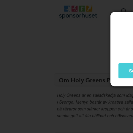
S
Om Holy Greens Presentk
Holy Greens är en salladskedja som idag
i Sverige. Menyn består av kreativa sal
på råvaror som stärker kroppen och är s
smaka gott att äta hållbart och hälsosam