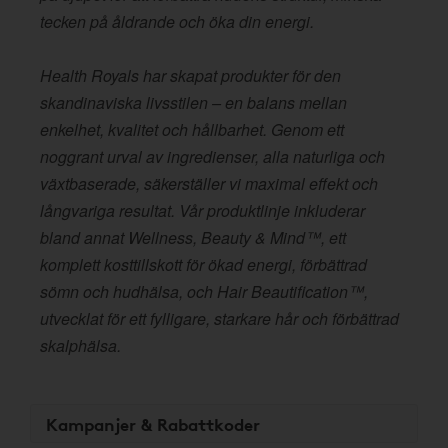
tecken på åldrande och öka din energi.
Health Royals har skapat produkter för den
skandinaviska livsstilen – en balans mellan
enkelhet, kvalitet och hållbarhet. Genom ett
noggrant urval av ingredienser, alla naturliga och
växtbaserade, säkerställer vi maximal effekt och
långvariga resultat. Vår produktlinje inkluderar
bland annat Wellness, Beauty & Mind™, ett
komplett kosttillskott för ökad energi, förbättrad
sömn och hudhälsa, och Hair Beautification™,
utvecklat för ett fylligare, starkare hår och förbättrad
skalphälsa.
Kampanjer & Rabattkoder