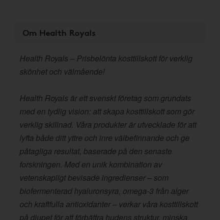
Om Health Royals
Health Royals – Prisbelönta kosttillskott för verklig
skönhet och välmående!
Health Royals är ett svenskt företag som grundats
med en tydlig vision: att skapa kosttillskott som gör
verklig skillnad. Våra produkter är utvecklade för att
lyfta både ditt yttre och inre välbefinnande och ge
påtagliga resultat, baserade på den senaste
forskningen. Med en unik kombination av
vetenskapligt bevisade ingredienser – som
biofermenterad hyaluronsyra, omega-3 från alger
och kraftfulla antioxidanter – verkar våra kosttillskott
på djupet för att förbättra hudens struktur, minska