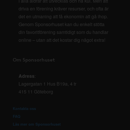
i alla åldrar att utvecklas och ha kul. Men att
driva en förening kräver resurser, och ofta är
det en utmaning att få ekonomin att gå ihop.
Genom Sponsorhuset kan du enkelt stötta
din favoritförening samtidigt som du handlar
online – utan att det kostar dig något extra!
Om Sponsorhuset
Adress
:
Lagergatan 1 Hus B19a, 4 tr
415 11 Göteborg
Kontakta oss
FAQ
Läs mer om Sponsorhuset