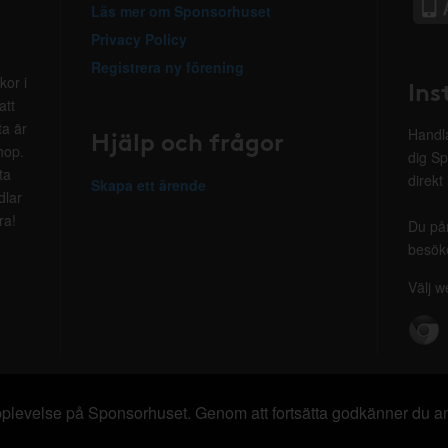
Läs mer om Sponsorhuset
Privacy Policy
Registrera ny förening
kor i
Ins
att
ta är
Hjälp och frågor
Handla
hop.
dig Sp
ta
direkt
Skapa ett ärende
dlar
ra!
Du på
besöke
Välj w
 upplevelse på Sponsorhuset. Genom att fortsätta godkänner du