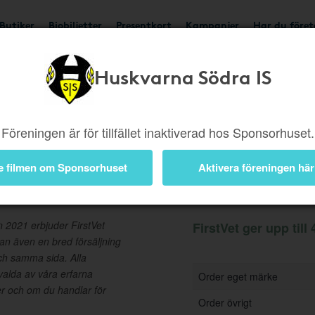
Butiker
Biobiljetter
Presentkort
Kampanjer
Har du före
Huskvarna Södra IS
Ger upp till 4%
Besök b
Föreningen är för tillfället inaktiverad hos Sponsorhuset.
e filmen om Sponsorhuset
Aktivera föreningen här
Information
n 2021 erbjuder FirstVet
FirstVet ger upp till 
an även en bred försäljning
ch samma sida. Alla
tvalda av våra erfarna
Order eget märke
er och om du handlar för
Order övrigt