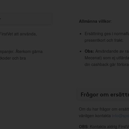
r
Allmänna villkor
:
Ersättning ges i normalf
FirstVet att använda,
presentkort och frakt.
Obs:
Användande av raba
kampanjer. Återkom gärna
Mecenat) som ej utfärdat
ttkoder och bra
din cashback går förlora
Frågor om ersätt
Om du har frågor om ersätt
vänligen kontakta
info@spo
OBS
: Kontakta aldrig First