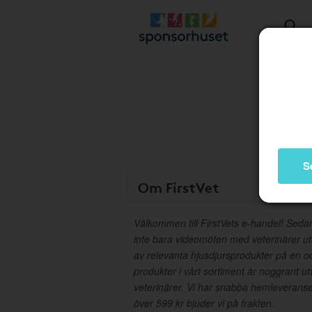
S
Om FirstVet
Välkommen till FirstVets e-handel! Seda
inte bara videomöten med veterinärer ut
av relevanta hjusdjursprodukter på en o
produkter i vårt sortiment är noggrant u
veterinärer. Vi har snabba hemleverans
över 599 kr bjuder vi på frakten.