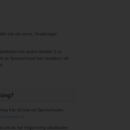
allet inte på moms, försäkringar,
ttkoder och andra rabatter (t ex
s av Sponsorhuset kan resultera i att
d.
ning?
ning från ett köp via Sponsorhuset,
nsorhuset.se
Vet om du har frågor kring rabattkoder