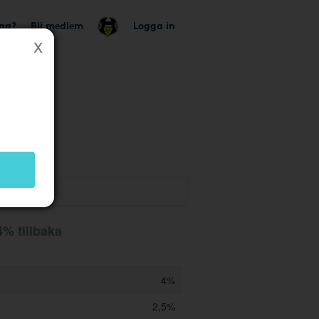
tag?
Bli medlem
Logga in
utik
4% tillbaka
4%
2,5%