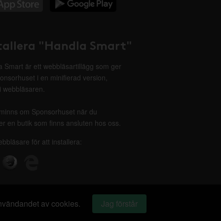
tallera "Handla Smart"
 Smart är ett webbläsartillägg som ger
onsorhuset i en minifierad version,
 i webbläsaren.
minns om Sponsorhuset när du
r en butik som finns ansluten hos oss.
ebbläsare för att installera:
 användandet av cookies.
Jag förstår