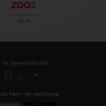
Zoo.se
 av Sponsorhuset
da hem vår mobilapp