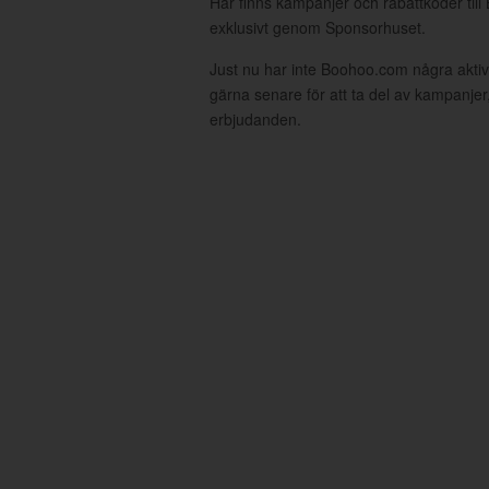
Här finns kampanjer och rabattkoder til
exklusivt genom Sponsorhuset.
Just nu har inte Boohoo.com några akti
gärna senare för att ta del av kampanjer
erbjudanden.