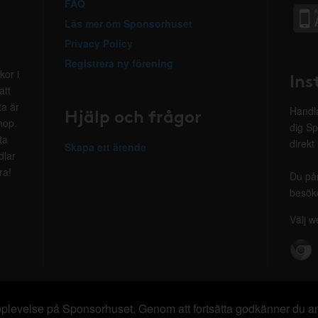
FAQ
Läs mer om Sponsorhuset
Privacy Policy
Registrera ny förening
kor i
Ins
att
ta är
Hjälp och frågor
Handla
hop.
dig Sp
ta
direkt
Skapa ett ärende
dlar
ra!
Du på
besöke
Välj w
 upplevelse på Sponsorhuset. Genom att fortsätta godkänner du