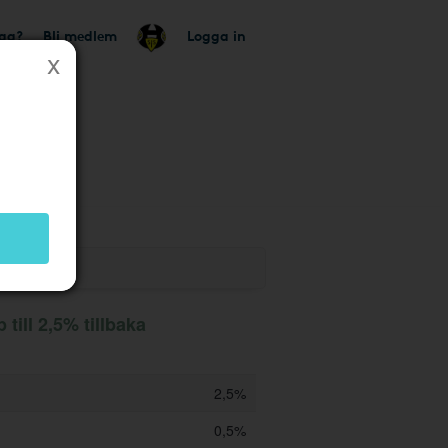
tag?
Bli medlem
Logga in
 butik
ill 2,5% tillbaka
2,5%
0,5%