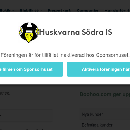
Butiker
Biobiljetter
Presentkort
Kampanjer
Har du före
Huskvarna Södra IS
Ger upp till 2,5%
Besök
Föreningen är för tillfället inaktiverad hos Sponsorhuset.
e filmen om Sponsorhuset
Aktivera föreningen här
Information
arnen.
Boohoo.com ger upp t
Nya kunder
r
Befintliga kunder