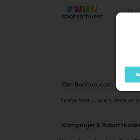
S
Om Boohoo.com
Trendiga kläder till honom, henne och b
Kampanjer & Rabattkode