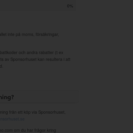
0%
allet inte på moms, försäkringar,
ttkoder och andra rabatter (t ex
s av Sponsorhuset kan resultera i att
d.
ning?
ning från ett köp via Sponsorhuset,
nsorhuset.se
oo.com om du har frågor kring