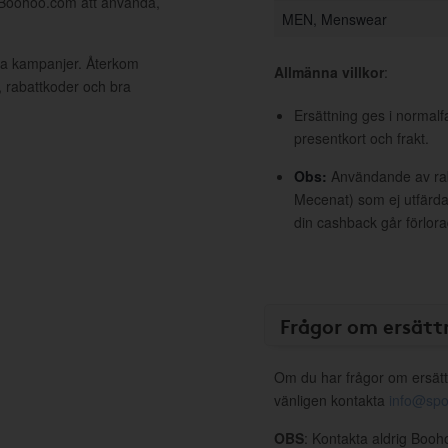
l Boohoo.com att använda,
MEN, Menswear
va kampanjer. Återkom
Allmänna villkor
:
, rabattkoder och bra
Ersättning ges i normalf
presentkort och frakt.
Obs:
Användande av raba
Mecenat) som ej utfärdat
din cashback går förlora
Frågor om ersätt
Om du har frågor om ersätt
vänligen kontakta
info@spo
OBS
: Kontakta aldrig Booh