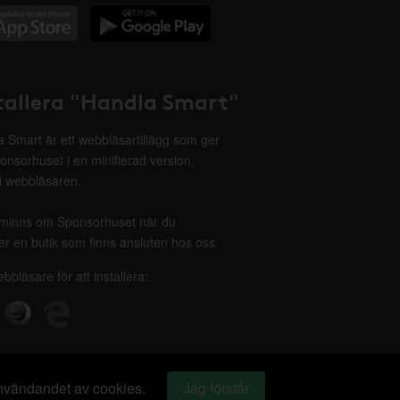
tallera "Handla Smart"
 Smart är ett webbläsartillägg som ger
onsorhuset i en minifierad version,
 i webbläsaren.
minns om Sponsorhuset när du
r en butik som finns ansluten hos oss.
ebbläsare för att installera:
 användandet av cookies.
Jag förstår