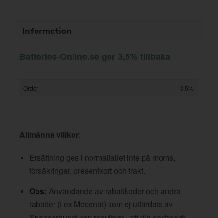
Information
Batteries-Online.se ger 3,5% tillbaka
Order
3,5%
Allmänna villkor
:
Ersättning ges i normalfallet inte på moms,
försäkringar, presentkort och frakt.
Obs:
Användande av rabattkoder och andra
rabatter (t ex Mecenat) som ej utfärdats av
Sponsorhuset kan resultera i att din cashback