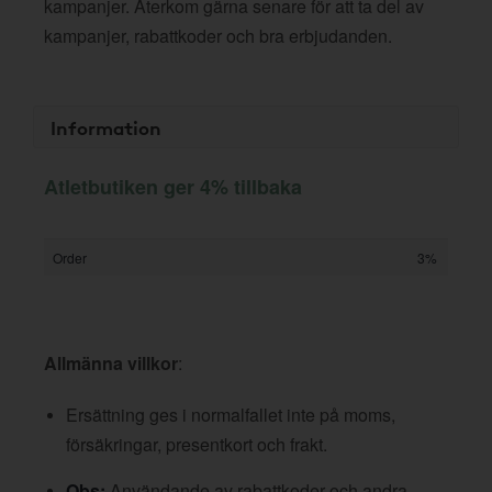
kampanjer. Återkom gärna senare för att ta del av
kampanjer, rabattkoder och bra erbjudanden.
Information
Atletbutiken ger 4% tillbaka
Order
3%
Allmänna villkor
:
Ersättning ges i normalfallet inte på moms,
försäkringar, presentkort och frakt.
Obs:
Användande av rabattkoder och andra