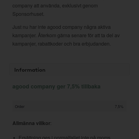
company att använda, exklusivt genom
Sponsorhuset.
Just nu har inte agood company några aktiva
kampanjer. Återkom gärna senare för att ta del av
kampanjer, rabattkoder och bra erbjudanden.
Information
agood company ger 7,5% tillbaka
Order
7,5%
Allmänna villkor
:
Ersättning ges i normalfallet inte på moms,