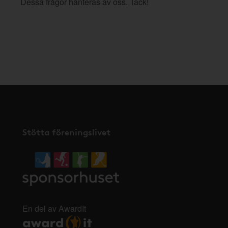
Dessa frågor hanteras av oss. Tack!
Stötta föreningslivet
En del av AwardIt