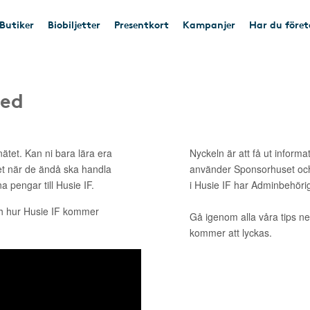
Butiker
Biobiljetter
Presentkort
Kampanjer
Har du före
med
ätet. Kan ni bara lära era
Nyckeln är att få ut informa
et när de ändå ska handla
använder Sponsorhuset och
a pengar till Husie IF.
i Husie IF har Adminbehöri
ch hur Husie IF kommer
Gå igenom alla våra tips ne
kommer att lyckas.