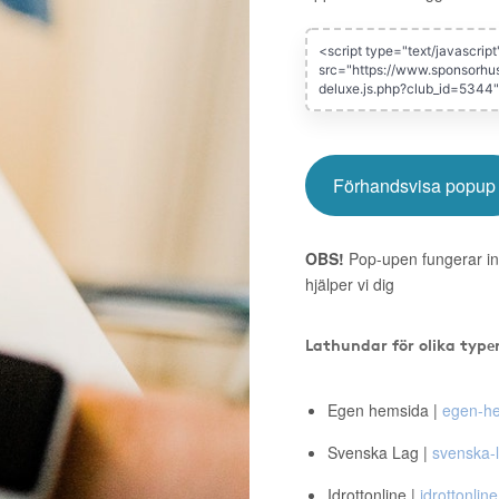
Förhandsvisa popup
OBS!
Pop-upen fungerar in
hjälper vi dig
Lathundar för olika type
Egen hemsida |
egen-he
Svenska Lag |
svenska-l
Idrottonline |
idrottonline