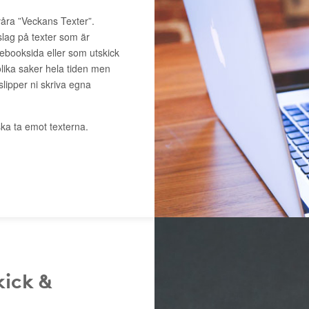
våra ”Veckans Texter”.
slag på texter som är
cebooksida eller som utskick
lika saker hela tiden men
 slipper ni skriva egna
ka ta emot texterna.
kick &