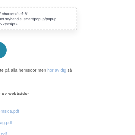
te på alla hemsidor men
hör av dig
så
r av webbsidor
msida.pdf
ag.pdf
.pdf