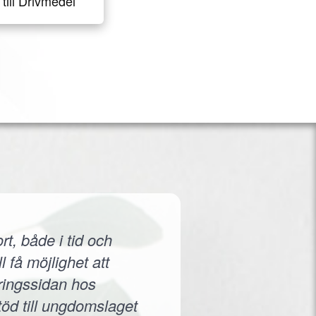
till Drivmedel
rt, både i tid och
 få möjlighet att
eringssidan hos
töd till ungdomslaget