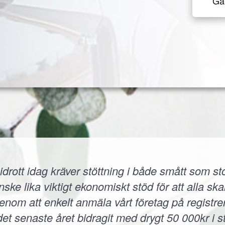
Gå 
idrott idag kräver stöttning i både smått som sto
 lika viktigt ekonomiskt stöd för att alla skall
 Genom att enkelt anmäla vårt företag på registr
et senaste året bidragit med drygt 50 000kr i s