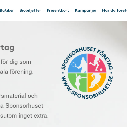
Butiker
Biobiljetter
Presentkort
Kampanjer
Har du före
etag
e för dig som
kala förening.
orsmaterial och
 via Sponsorhuset
sutom inget extra.