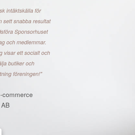
sk intäktskälla för
n sett snabba resultat
adsföra Sponsorhuset
retag och medlemmar.
g visar ett socialt och
ja butiker och
tning föreningen!"
E-commerce
 AB