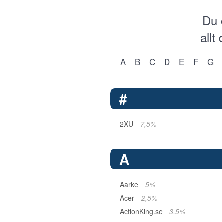
Du 
allt
A
B
C
D
E
F
G
#
2XU
7,5%
A
Aarke
5%
Acer
2,5%
ActionKing.se
3,5%