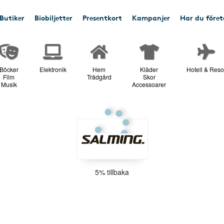
Butiker
Biobiljetter
Presentkort
Kampanjer
Har du före
Böcker
Elektronik
Hem
Kläder
Hotell & Reso
Film
Trädgård
Skor
Musik
Accessoarer
5% tillbaka