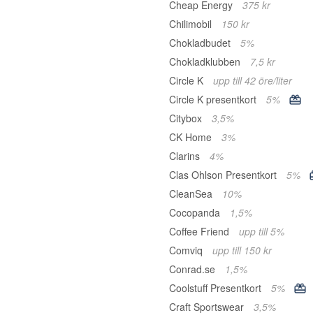
Cheap Energy
375 kr
Chilimobil
150 kr
Chokladbudet
5%
Chokladklubben
7,5 kr
Circle K
upp till 42 öre/liter
Circle K presentkort
5%
Citybox
3,5%
CK Home
3%
Clarins
4%
Clas Ohlson Presentkort
5%
CleanSea
10%
Cocopanda
1,5%
Coffee Friend
upp till 5%
Comviq
upp till 150 kr
Conrad.se
1,5%
Coolstuff Presentkort
5%
Craft Sportswear
3,5%