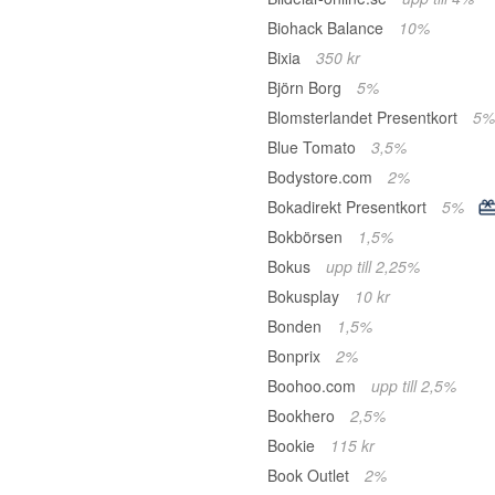
Biohack Balance
10%
Bixia
350 kr
Björn Borg
5%
Blomsterlandet Presentkort
5%
Blue Tomato
3,5%
Bodystore.com
2%
Bokadirekt Presentkort
5%
Bokbörsen
1,5%
Bokus
upp till 2,25%
Bokusplay
10 kr
Bonden
1,5%
Bonprix
2%
Boohoo.com
upp till 2,5%
Bookhero
2,5%
Bookie
115 kr
Book Outlet
2%