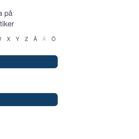
a på
tiker
W
X
Y
Z
Å
Ä
Ö