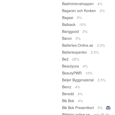
Badmintonshoppen
4%
Bagaren och Kocken
2%
Bagasi
5%
Ballsack
10%
Banggood
3%
Baron
5%
Batteries-Online.se
3,5%
Batteriexperten
2,5%
Be2
25%
Beautycos
4%
BeautyPWR
10%
Beijer Byggmaterial
3,5%
Bemz
4%
Beredd
4%
Bik Bok
4%
Bik Bok Presentkort
5%
Bildelar-online.se
upp till 4%