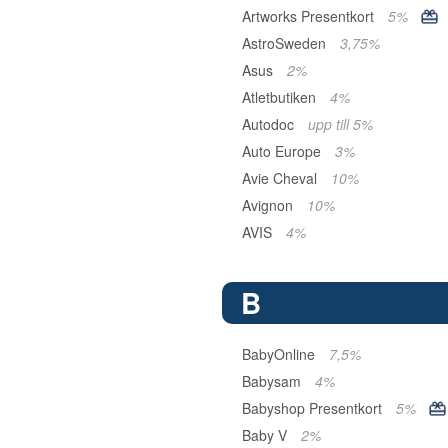
Artworks Presentkort
5%
AstroSweden
3,75%
Asus
2%
Atletbutiken
4%
Autodoc
upp till 5%
Auto Europe
3%
Avie Cheval
10%
Avignon
10%
AVIS
4%
B
BabyOnline
7,5%
Babysam
4%
Babyshop Presentkort
5%
Baby V
2%