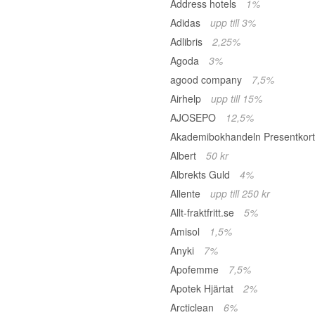
Address hotels
1%
Adidas
upp till 3%
Adlibris
2,25%
Agoda
3%
agood company
7,5%
Airhelp
upp till 15%
AJOSEPO
12,5%
Akademibokhandeln Presentkor
Albert
50 kr
Albrekts Guld
4%
Allente
upp till 250 kr
Allt-fraktfritt.se
5%
Amisol
1,5%
Anyki
7%
Apofemme
7,5%
Apotek Hjärtat
2%
Arcticlean
6%