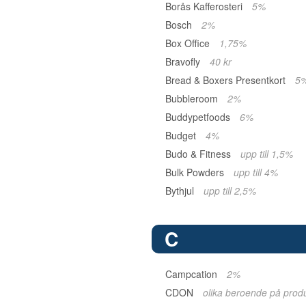
Borås Kafferosteri
5%
Bosch
2%
Box Office
1,75%
Bravofly
40 kr
Bread & Boxers Presentkort
5
Bubbleroom
2%
Buddypetfoods
6%
Budget
4%
Budo & Fitness
upp till 1,5%
Bulk Powders
upp till 4%
Bythjul
upp till 2,5%
C
Campcation
2%
CDON
olika beroende på prod