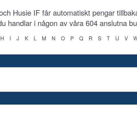
och Husie IF får automatiskt pengar tillbak
 du handlar i någon av våra
604
anslutna bu
H
I
J
K
L
M
N
O
P
Q
R
S
T
U
V