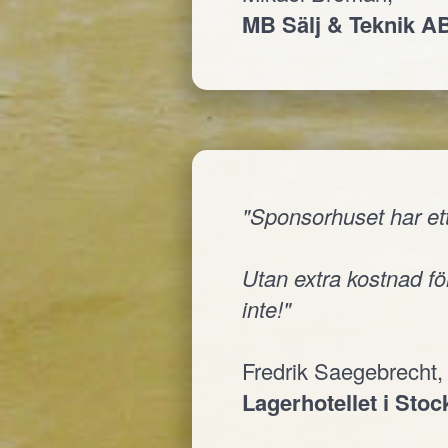
MB Sälj & Teknik A
"Sponsorhuset har ett
Utan extra kostnad för
inte!"
Fredrik Saegebrecht,
Lagerhotellet i Sto