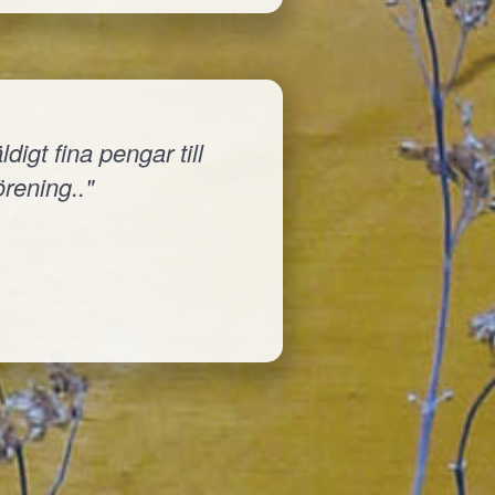
igt fina pengar till
örening.."