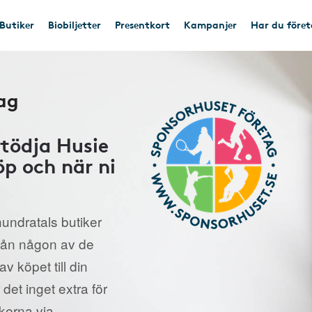
Butiker
Biobiljetter
Presentkort
Kampanjer
Har du före
ag
tödja Husie
öp och när ni
undratals butiker
från någon av de
v köpet till din
 det inget extra för
ikerna via