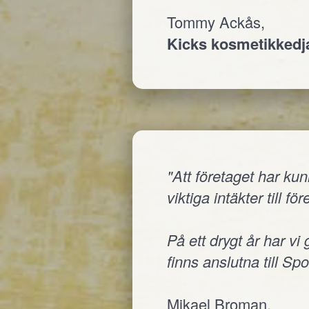
Tommy Ackås,
Kicks kosmetikked
"Att företaget har ku
viktiga intäkter till fö
På ett drygt år har vi
finns anslutna till Sp
Mikael Broman,