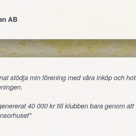
jan AB
nnat stödja min förening med våra inköp och hote
reningen.
 genererat 40 000 kr till klubben bara genom att
onsorhuset"