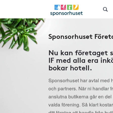
Sponsorhuset Föret
Nu kan företaget s
IF med alla era ink
bokar hotell.
Sponsorhuset har avtal med h
och partners. När ni handlar 
anslutna butikerna går en del a
valda förening. Så klart kostar
ditt företag att handla från but