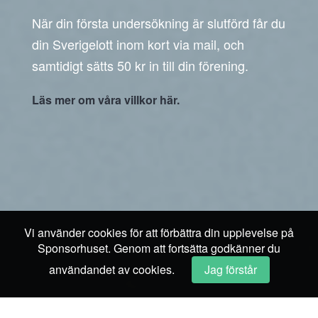
När din första undersökning är slutförd får du
din Sverigelott inom kort via mail, och
samtidigt sätts 50 kr in till din förening.
Läs mer om våra villkor här.
Vi använder cookies för att förbättra din upplevelse på
Sponsorhuset. Genom att fortsätta godkänner du
användandet av cookies.
Jag förstår