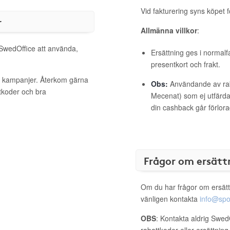
Vid fakturering syns köpet f
r
Allmänna villkor
:
 SwedOffice att använda,
Ersättning ges i normalf
presentkort och frakt.
va kampanjer. Återkom gärna
Obs:
Användande av raba
ttkoder och bra
Mecenat) som ej utfärdat
din cashback går förlora
Frågor om ersätt
Om du har frågor om ersätt
vänligen kontakta
info@spo
OBS
: Kontakta aldrig Swed