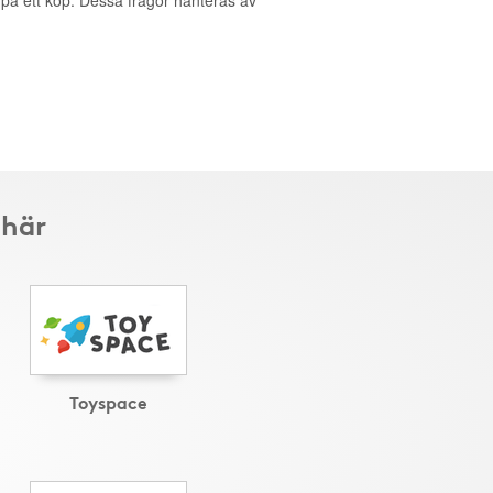
g på ett köp. Dessa frågor hanteras av
 här
Toyspace