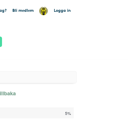
tag?
Bli medlem
Logga in
illbaka
5%