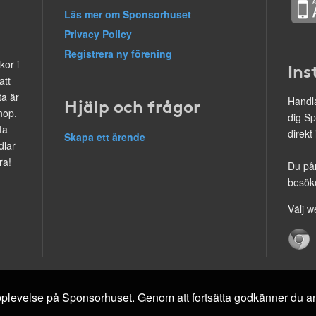
Läs mer om Sponsorhuset
Privacy Policy
Registrera ny förening
kor i
Ins
att
ta är
Hjälp och frågor
Handla
hop.
dig Sp
ta
direkt
Skapa ett ärende
dlar
ra!
Du på
besöke
Välj w
 upplevelse på Sponsorhuset. Genom att fortsätta godkänner du