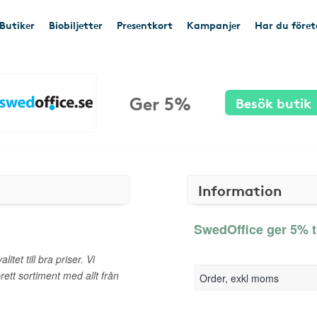
Butiker
Biobiljetter
Presentkort
Kampanjer
Har du före
Ger 5%
Besök butik
Information
SwedOffice ger 5% t
tet till bra priser. Vi
rett sortiment med allt från
Order, exkl moms