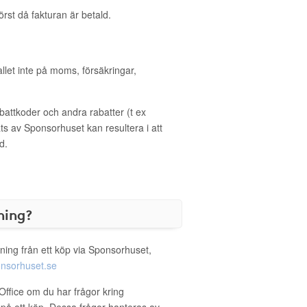
örst då fakturan är betald.
allet inte på moms, försäkringar,
ttkoder och andra rabatter (t ex
s av Sponsorhuset kan resultera i att
d.
ning?
ning från ett köp via Sponsorhuset,
nsorhuset.se
Office om du har frågor kring