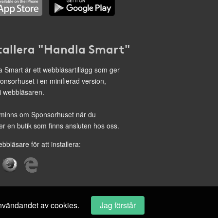
tallera "Handla Smart"
 Smart är ett webbläsartillägg som ger
onsorhuset i en minifierad version,
 i webbläsaren.
minns om Sponsorhuset när du
r en butik som finns ansluten hos oss.
ebbläsare för att installera:
 användandet av cookies.
Jag förstår