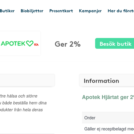
Butiker
Biobiljetter
Presentkort
Kampanjer
Har du före
Ger 2%
Besök butik
Information
ttre hälsa och större
Apotek Hjärtat ger 2
u både beställa hem dina
dukter från hela deras
Order
Gäller ej receptbelagd me