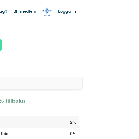
tag?
Bli medlem
Logga in
% tillbaka
2%
dicin
0%