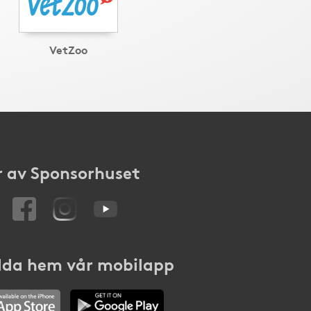
VetZoo
 av Sponsorhuset
da hem vår mobilapp