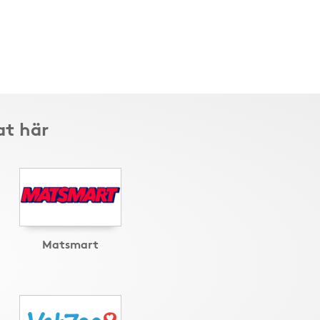
at här
Matsmart