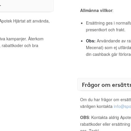
r
Allmänna villkor
:
 Apotek Hjärtat att använda,
Ersättning ges i normalf
presentkort och frakt.
ktiva kampanjer. Återkom
Obs:
Användande av raba
, rabattkoder och bra
Mecenat) som ej utfärdat
din cashback går förlora
Frågor om ersätt
Om du har frågor om ersätt
vänligen kontakta
info@spo
OBS
: Kontakta aldrig Apote
rabattkoder eller ersättnin
oss. Tack!