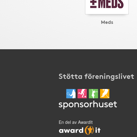
Meds
Stötta föreningslivet
En del av AwardIt