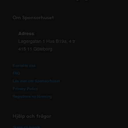
Om Sponsorhuset
Adress
:
Lagergatan 1 Hus B19a, 4 tr
415 11 Göteborg
Kontakta oss
FAQ
Läs mer om Sponsorhuset
Privacy Policy
Registrera ny förening
Hjälp och frågor
Skapa ett ärende