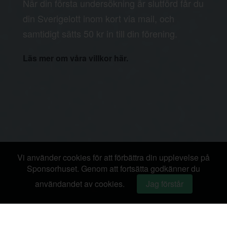
När din första undersökning är slutförd får du
din Sverigelott inom kort via mail, och
samtidigt sätts 50 kr in till din förening.
Läs mer om våra villkor här.
Vi använder cookies för att förbättra din upplevelse på
Sponsorhuset. Genom att fortsätta godkänner du
användandet av cookies.
Jag förstår