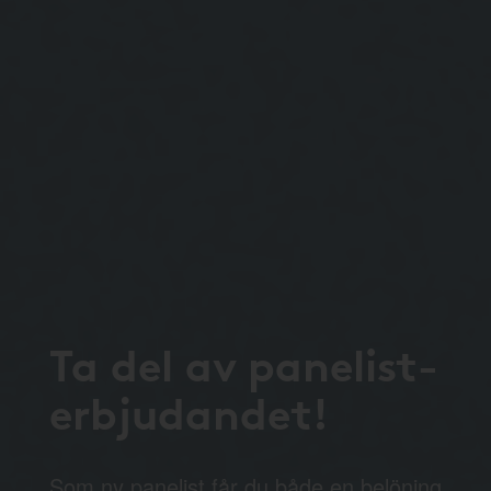
Ta del av panelist-
erbjudandet!
Som ny panelist får du både en belöning