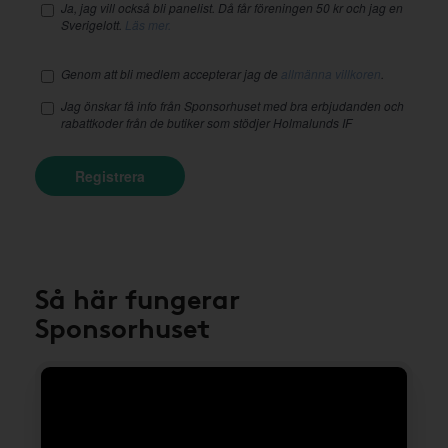
Ja, jag vill också bli panelist. Då får föreningen 50 kr och jag en
Sverigelott.
Läs mer.
Genom att bli medlem accepterar jag de
allmänna villkoren
.
Jag önskar få info från Sponsorhuset med bra erbjudanden och
rabattkoder från de butiker som stödjer Holmalunds IF
Registrera
Så här fungerar
Sponsorhuset