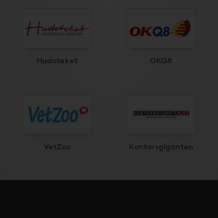
Hudoteket
OKQ8
VetZoo
Kontorsgiganten