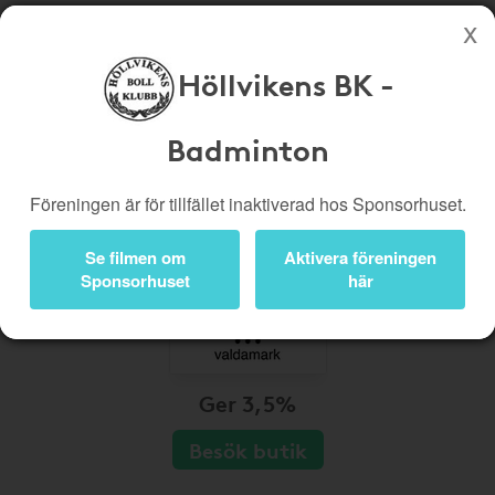
Höllvikens BK -
Köp genom denna sida stöttar Höllvikens BK - Badminton
Butiker
Biobiljetter
Badminton
Presentkort
Kampanjer
Föreningen är för tillfället inaktiverad hos Sponsorhuset.
Bli medlem
Logga in
Se filmen om
Aktivera föreningen
Sponsorhuset
här
Ger 3,5%
Besök butik