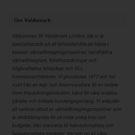
Om Valdamark
Välkommen till Valdamark Limited, där vi är
specialiserade på att tillhandahålla de bästa i
klassen värmeförseglingsmaskiner, handhållna
värmeförseglare, folieförpackningar och
högkvalitativa foliepåsar och VCI-
korrosionsinhibitorer. Vi grundades 1977 och har
vuxit från en tejp- och limomvandlare till en ledare
inom förpackningsindustrin, känd för våra snabba
tjänster och trofasta kundengagemang. Vi erbjuder
ett varierat utbud av värmeförseglingsmaskiner som
är skräddarsydda för att möta unika krav och
budgetar, från manuella till halvautomatiska och
helautomatiska modeller. Var och en av våra