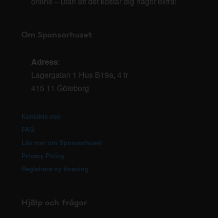
online – utan att det kostar dig något extra!
Om Sponsorhuset
Adress
:
Lagergatan 1 Hus B19a, 4 tr
415 11 Göteborg
Kontakta oss
FAQ
Läs mer om Sponsorhuset
Privacy Policy
Registrera ny förening
Hjälp och frågor