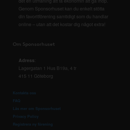
det en utmaning att få ekonomin att gå ihop.
Genom Sponsorhuset kan du enkelt stötta
din favoritförening samtidigt som du handlar
online – utan att det kostar dig något extra!
Om Sponsorhuset
Adress
:
Lagergatan 1 Hus B19a, 4 tr
415 11 Göteborg
Kontakta oss
FAQ
Läs mer om Sponsorhuset
Privacy Policy
Registrera ny förening