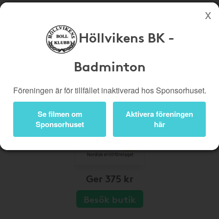
Höllvikens BK -
Köp genom denna sida stöttar Höllvikens BK - Badminton
Butiker
Biobiljetter
Badminton
Presentkort
Kampanjer
Föreningen är för tillfället inaktiverad hos Sponsorhuset.
Bli medlem
Logga in
Se filmen om
Aktivera föreningen
Sponsorhuset
här
Ger 375 kr
Besök butik