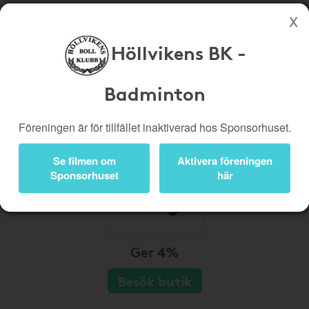
Höllvikens BK -
Köp genom denna sida stöttar Höllvikens BK - Badminton
Butiker
Biobiljetter
Badminton
Presentkort
Kampanjer
Föreningen är för tillfället inaktiverad hos Sponsorhuset.
Bli medlem
Logga in
Se filmen om
Aktivera föreningen
Sponsorhuset
här
Ger 4%
Besök butik