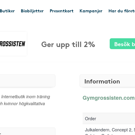
Butiker
Biobiljetter
Presentkort
Kampanjer
Har du före
Ger upp till 2%
Besök b
Information
nternetbutik inom träning
Gymgrossisten.com g
ch kvinnor högkvalitativa
Order
Julkalendern, Concept 2, 
r