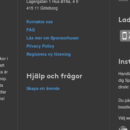
Lagergatan 1 Hus B19a, 4 tr
415 11 Göteborg
Lad
Kontakta oss
FAQ
Läs mer om Sponsorhuset
Privacy Policy
Registrera ny förening
kor i
Ins
att
ta är
Hjälp och frågor
Handla
hop.
dig Sp
ta
direkt
Skapa ett ärende
dlar
ra!
Du på
besöke
Välj w