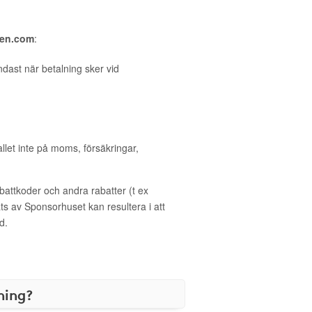
ten.com
:
dast när betalning sker vid
allet inte på moms, försäkringar,
ttkoder och andra rabatter (t ex
s av Sponsorhuset kan resultera i att
d.
ning?