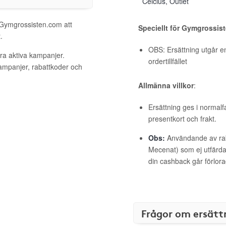
Celcius, Outlet
l Gymgrossisten.com att
Speciellt för Gymgrossis
.
OBS: Ersättning utgår en
ra aktiva kampanjer.
ordertillfället
kampanjer, rabattkoder och
Allmänna villkor
:
Ersättning ges i normalf
presentkort och frakt.
Obs:
Användande av raba
Mecenat) som ej utfärdat
din cashback går förlora
Frågor om ersätt