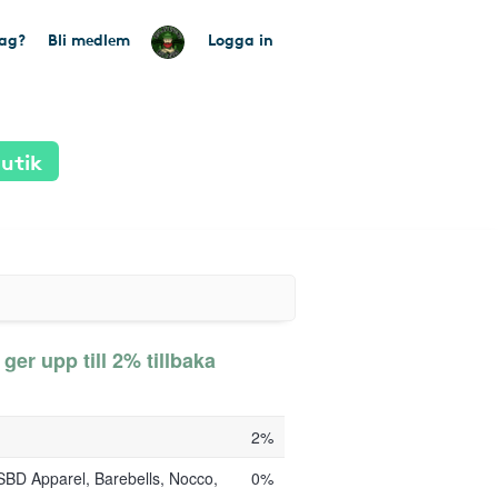
tag?
Bli medlem
Logga in
utik
er upp till 2% tillbaka
2%
SBD Apparel, Barebells, Nocco,
0%